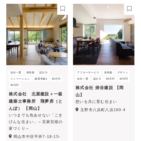
自社一貫
高性能
設計力
アフターサービス
高性能
デザイン
リノベーション
耐震等級3
80万円
自社一貫
設計力
80万円
90万円
90万円
株式会社 掛谷建設 【岡
株式会社 北屋建設＋一級
山】
建築士事務所 飛夢房（と
想いを共に育む住まい
んぼ） 【岡山】
玉野市八浜町八浜160-4
いつまでも色あせない「ごき
げんな住まい」～百家百様の
家づくり～
岡山市中区平井7-18-15-