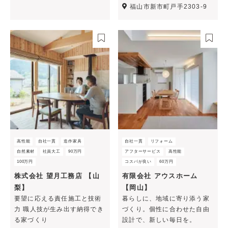
福山市新市町戸手2303-9
高性能
自社一貫
造作家具
自社一貫
リフォーム
自然素材
社員大工
90万円
アフターサービス
高性能
100万円
コスパが良い
60万円
株式会社 望月工務店 【山
有限会社 アウスホーム
梨】
【岡山】
要望に応える責任施工と技術
暮らしに、地域に寄り添う家
力 職人技が生み出す納得でき
づくり。個性に合わせた自由
る家づくり
設計で、新しい毎日を。