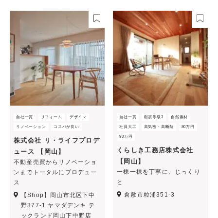
自社一貫
リフォーム
デザイン
自社一貫
耐震等級3
自然素材
リノベーション
コスパが良い
社員大工
高気密・高断熱
80万円
90万円
株式会社 リ・ライフプロデ
くらしき工務店株式会社
ュース 【岡山】
【岡山】
不動産売買からリノベーショ
一棟一棟を丁寧に、じっくり
ンまでトータルにプロデュー
と
ス
倉敷市粒浦351-3
【Shop】岡山市北区下中
野377-1 ヤマダデンキ テ
ックランド岡山下中野店