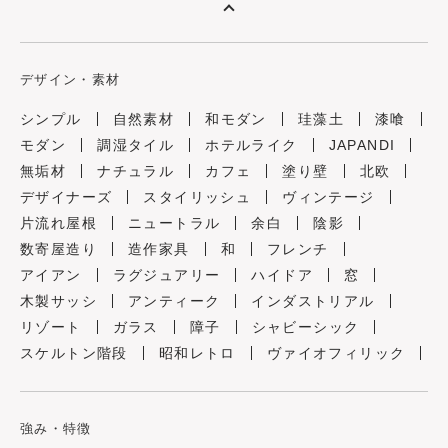
デザイン・素材
シンプル
自然素材
和モダン
珪藻土
漆喰
モダン
調湿タイル
ホテルライク
JAPANDI
無垢材
ナチュラル
カフェ
塗り壁
北欧
デザイナーズ
スタイリッシュ
ヴィンテージ
片流れ屋根
ニュートラル
余白
陰影
数寄屋造り
造作家具
和
フレンチ
アイアン
ラグジュアリー
ハイドア
窓
木製サッシ
アンティーク
インダストリアル
リゾート
ガラス
障子
シャビーシック
スケルトン階段
昭和レトロ
ヴァイオフィリック
強み・特徴