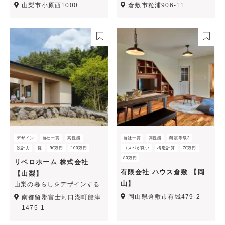
山梨市小原西1000
倉敷市粒浦906-11
デザイン
自社一貫
高性能
自社一貫
高性能
耐震等級3
設計力
庭
90万円
100万円
コスパが良い
構造計算
70万円
80万円
リベロホーム 株式会社
有限会社 ハウス倉敷 【岡
【山梨】
山】
山梨の暮らしをデザインする
岡山県倉敷市有城479-2
南都留郡富士河口湖町船津
1475‐1