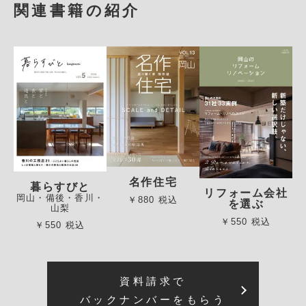
関連書籍の紹介
名作住宅
暮らすびと
リフォーム会社
岡山・備後・香川・
￥880 税込
を選ぶ
山梨
￥550 税込
￥550 税込
資料請求で
バックナンバーをもらう