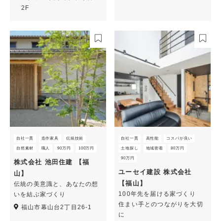
2F
自社一貫
造作家具
伝統技術
自社一貫
高性能
コスパが良い
自然素材
職人
90万円
100万円
土地探し
地域密着
80万円
90万円
株式会社 池田住建 【福
ユーセイ建設 株式会社
山】
【福山】
伝統の美意識と、あなたの想
100年先を届ける家づくり
いを結ぶ家づくり
住まい手とのつながりを大切
福山市幕山台2丁目26-1
に