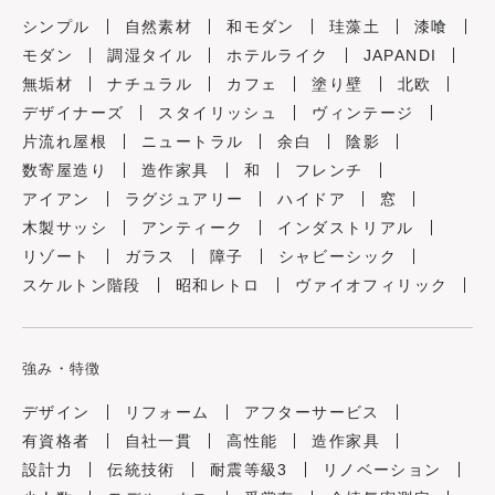
シンプル
自然素材
和モダン
珪藻土
漆喰
モダン
調湿タイル
ホテルライク
JAPANDI
無垢材
ナチュラル
カフェ
塗り壁
北欧
デザイナーズ
スタイリッシュ
ヴィンテージ
片流れ屋根
ニュートラル
余白
陰影
数寄屋造り
造作家具
和
フレンチ
アイアン
ラグジュアリー
ハイドア
窓
木製サッシ
アンティーク
インダストリアル
リゾート
ガラス
障子
シャビーシック
スケルトン階段
昭和レトロ
ヴァイオフィリック
強み・特徴
デザイン
リフォーム
アフターサービス
有資格者
自社一貫
高性能
造作家具
設計力
伝統技術
耐震等級3
リノベーション