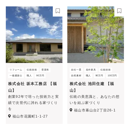
リフォーム
伝統技術
受賞有
自社一貫
造作家具
伝統技術
一級建築士
職人
90万円
自然素材
職人
90万円
100万円
株式会社 坂本工務店 【福
株式会社 池田住建 【福
山】
山】
創業92年で培った技術力と実
伝統の美意識と、あなたの想
績で次世代に誇れる家づくり
いを結ぶ家づくり
を
福山市幕山台2丁目26-1
福山市花園町1-1-27