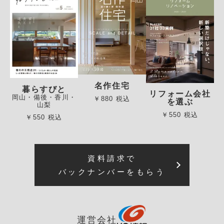
名作住宅
暮らすびと
リフォーム会社
岡山・備後・香川・
￥880 税込
を選ぶ
山梨
￥550 税込
￥550 税込
資料請求で
バックナンバーをもらう
運営会社