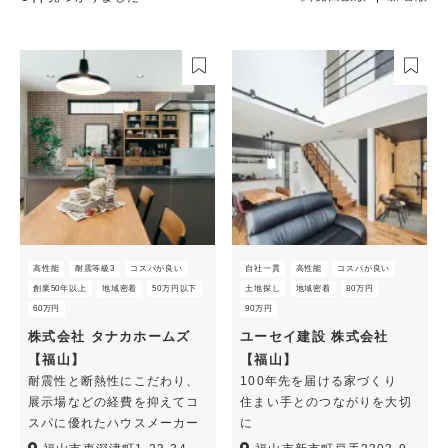
高性能
耐震等級3
コスパが良い
自社一貫
高性能
コスパが良い
創業50年以上
地域密着
50万円以下
土地探し
地域密着
80万円
60万円
90万円
株式会社 タナカホームズ
ユーセイ建設 株式会社
【福山】
【福山】
耐震性と断熱性にこだわり、
100年先を届ける家づくり
展示場などの経費を抑えてコ
住まい手とのつながりを大切
スパに優れたハウスメーカー
に