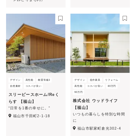
デザイン
高性能
耐震等級3
デザイン
造作家具
リフォーム
自然素材
コスパが良い
高性能
コスパが良い
80万円
90万円
スリーピースホーム/Reく
株式会社 ウッドライフ
らす 【福山】
【福山】
“日常を1番の幸せに。”
いつもの暮らしを特別な時間
福山市千田町2-1-18
に
福山市駅家町倉光302-4