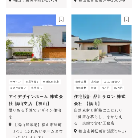
福山市東深津町1-23-34
福山市新市町戸手2303-9
デザイン
耐震等級3
全棟気密測定
造作家具
高性能
コスパが良い
コスパが良い
土地探し
自然素材
健康
70万円
80万円
アイデザインホーム 株式会
住宅設計 品川サロン 株式
社 福山支店 【福山】
会社 【福山】
限りある予算でデザイン住宅
自然素材と断熱にこだわり
を
「健康な暮らし」をかなえ
る 夫婦で営む工務店
【福山展示場】福山市緑町
1-51（ふれあいホームタウ
福山市神辺町新湯野54-17
ンみどりまち内）