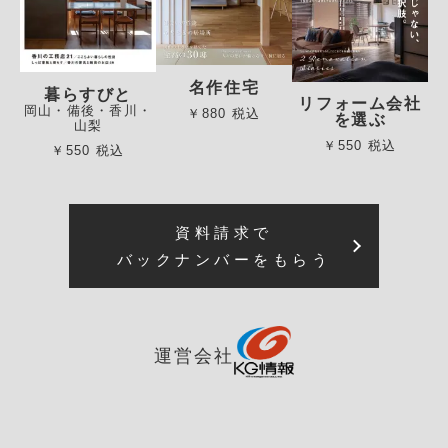
名作住宅
暮らすびと
リフォーム会社
岡山・備後・香川・
￥880 税込
を選ぶ
山梨
￥550 税込
￥550 税込
資料請求で
バックナンバーをもらう
運営会社