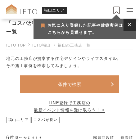
福山エリア
「コスパが良い」で見つける福山（備後）の工務店
お気に入り登録した記事や建築実例は
一覧
こちらから見返せます。
IETO TOP
IETO福山
福山の工務店一覧
地元の工務店が提案する住宅デザインやライフスタイル。
その施工事例を検索してみましょう。
条件で検索
LINE登録で工務店の
最新イベント情報を受け取ろう！ >
福山エリア
コスパが良い
6件
閲覧回数順
新着順
見つかりました