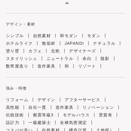
デザイン・素材
シンプル
自然素材
和モダン
モダン
ホテルライク
無垢材
JAPANDI
ナチュラル
塗り壁
カフェ
北欧
デザイナーズ
スタイリッシュ
ニュートラル
余白
陰影
数寄屋造り
造作家具
和
リゾート
強み・特徴
リフォーム
デザイン
アフターサービス
高性能
自社一貫
造作家具
リノベーション
伝統技術
耐震等級3
モデルハウス
受賞有
設計力
一級建築士
全棟気密測定
コスパが良い
自然素材
構造計算
土地探し