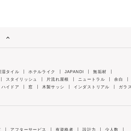
調湿タイル
ホテルライク
JAPANDI
無垢材
スタイリッシュ
片流れ屋根
ニュートラル
余白
ハイドア
窓
木製サッシ
インダストリアル
ガラ
貫
アフターサービス
有資格者
設計力
少人数