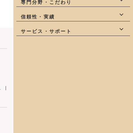
自社一貫
少人数
社員大工
専門分野・こだわり
職人
造作家具
自然素材
健康
信頼性・実績
庭
狭小地
変形地
有資格者
受賞有
地域密着
サービス・サポート
アフターサービス
モデルハウス
コスパが良い
土地探し
中古物件探し
ス