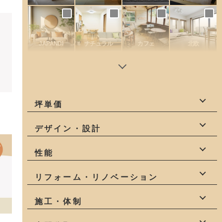
JAPANDI
ナチュラル
カフェ
北欧
坪単価
60万円
70万円
80万円
デザイン・設計
90万円
100万円
110万円
デザイン
設計力
一級建築士
性能
120万円
建築家
インテリア
高性能
耐震等級3
全棟気密測定
リフォーム・リノベーション
構造計算
高気密・高断熱
リフォーム
リノベーション
施工・体制