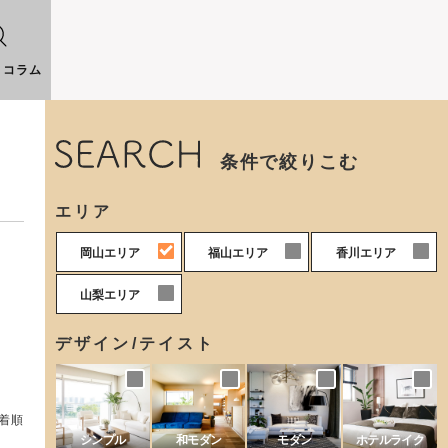
りコラム
条件で絞りこむ
エリア
0
0
0
岡山エリア
福山エリア
香川エリア
0
山梨エリア
デザイン/テイスト
着順
シンプル
和モダン
モダン
ホテルライク