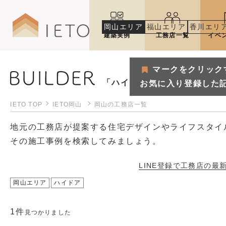
岡山エリア
福山エリア
香川エリ
建築実例
工務店一覧
イベ
マークをクリック
「ハイドア」で見つける岡山
お気に入り登録した
IETO TOP
IETO岡山
岡山の工務店一覧
地元の工務店が提案する住宅デザインやライフスタイ
その施工事例を検索してみましょう。
LINE登録で工務店の
最
岡山エリア
ハイドア
マークをクリックするとお気
1件
お気に入り登録した記事や建築
見つかりました