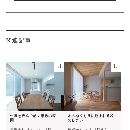
関連記事
中庭を囲んで紡ぐ家族の時
木のぬくもりに包まれる和
間
の佇まい
有限会社 まんてん. 【岡
株式会社 木絆 【岡山】