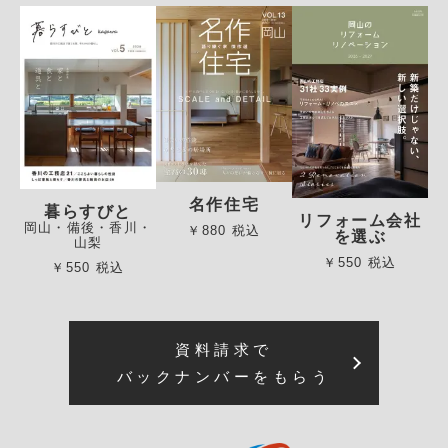
名作住宅
暮らすびと
リフォーム会社
岡山・備後・香川・
￥880 税込
を選ぶ
山梨
￥550 税込
￥550 税込
資料請求で
バックナンバーをもらう