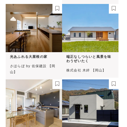
光あふれる大屋根の家
端正なしつらいと風景を味
わうぜいたく
さほらぼ by 佐保建設 【岡
株式会社 木絆 【岡山】
山】