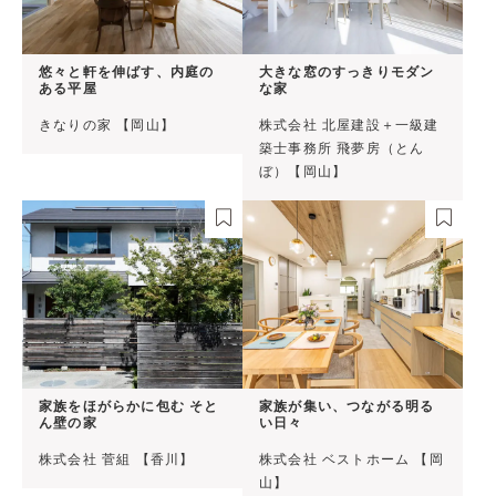
悠々と軒を伸ばす、内庭の
大きな窓のすっきりモダン
ある平屋
な家
きなりの家 【岡山】
株式会社 北屋建設＋一級建
築士事務所 飛夢房（とん
ぼ）【岡山】
家族をほがらかに包む そと
家族が集い、つながる明る
ん壁の家
い日々
株式会社 菅組 【香川】
株式会社 ベストホーム 【岡
山】