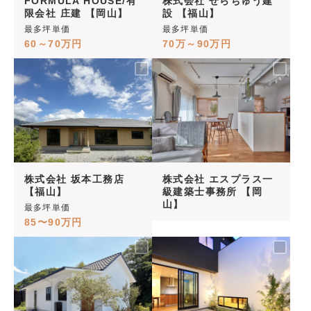
FORMULA HOUSE/有
株式会社 せらちゅう建
限会社 庄建 【岡山】
設 【福山】
最多坪単価
最多坪単価
60～70万円
70万～90万円
株式会社 坂本工務店
株式会社 エスプラス一
【福山】
級建築士事務所 【岡
山】
最多坪単価
85〜90万円