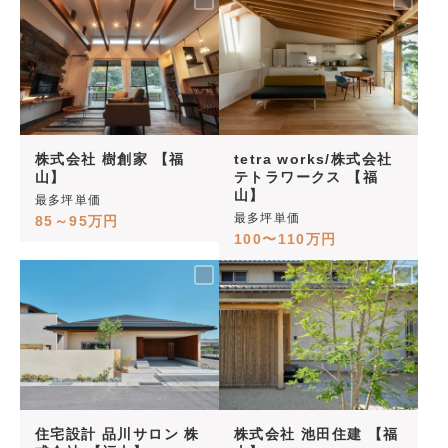
株式会社 樹創家 【福
tetra works/株式会社
山】
テトラワークス 【福
山】
最多坪単価
最多坪単価
85～95万円
100〜110万円
住宅設計 品川サロン 株
株式会社 池田住建 【福