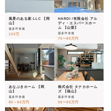
風景のある家.LLC 【岡
HARDI /有限会社 アル
山】
ディ・エスパースホー
ム 【山梨】
最多坪単価
最多坪単価
120万
75〜85万円
あなぶきホーム 【岡
株式会社 タナカホーム
山】
ズ 【福山】
最多坪単価
最多坪単価
85～90万円
50〜55万円