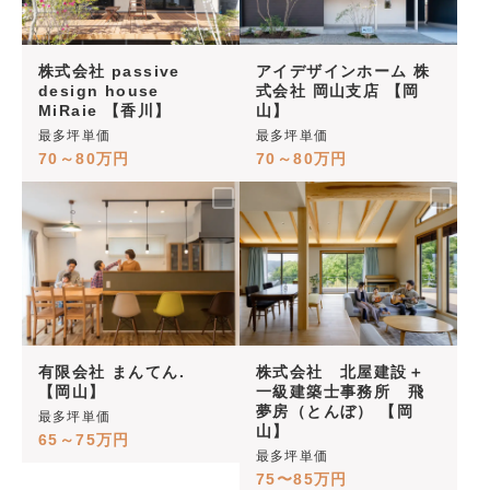
株式会社 passive
アイデザインホーム 株
design house
式会社 岡山支店 【岡
MiRaie 【香川】
山】
最多坪単価
最多坪単価
70～80万円
70～80万円
有限会社 まんてん.
株式会社 北屋建設＋
【岡山】
一級建築士事務所 飛
夢房（とんぼ） 【岡
最多坪単価
山】
65～75万円
最多坪単価
75〜85万円