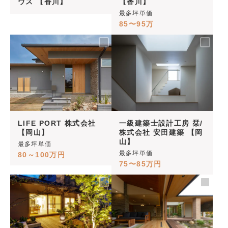
ウス 【香川】
【香川】
最多坪単価
85〜95万
LIFE PORT 株式会社
一級建築士設計工房 栞/
【岡山】
株式会社 安田建築 【岡
山】
最多坪単価
最多坪単価
80～100万円
75〜85万円