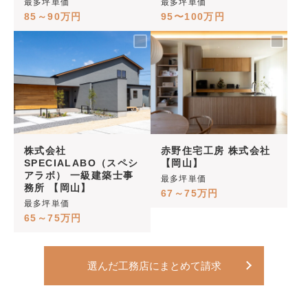
最多坪単価
最多坪単価
85～90万円
95〜100万円
株式会社
赤野住宅工房 株式会社
SPECIALABO（スペシ
【岡山】
アラボ） 一級建築士事
最多坪単価
務所 【岡山】
67～75万円
最多坪単価
65～75万円
選んだ工務店にまとめて請求