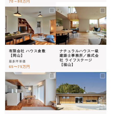
70～80万円
有限会社 ハウス倉敷
ナチュラルハウス⼀級
【岡山】
建築⼠事務所／株式会
社 ライフステージ
最多坪単価
【福山】
65〜75万円