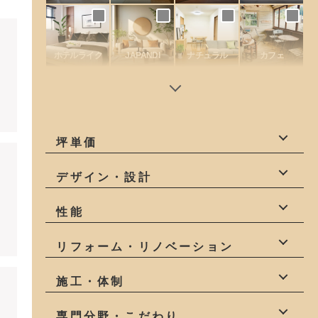
ホテルライク
JAPANDI
ナチュラル
カフェ
坪単価
50万円以下
60万円
70万円
デザイン・設計
80万円
90万円
100万円
デザイン
設計力
一級建築士
性能
110万円
120万円
130万円以上
建築家
インテリア
高性能
耐震等級3
全棟気密測定
リフォーム・リノベーション
構造計算
高気密・高断熱
リフォーム
リノベーション
施工・体制
自社一貫
少人数
社員大工
専門分野・こだわり