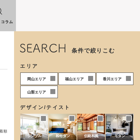
りコラム
条件で絞りこむ
エリア
0
0
0
岡山エリア
福山エリア
香川エリア
0
山梨エリア
デザイン/テイスト
着順
シンプル
和モダン
伝統和風
モダン