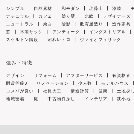
シンプル
自然素材
和モダン
珪藻土
漆喰
ナチュラル
カフェ
塗り壁
北欧
デザイナーズ
ニュートラル
余白
陰影
数寄屋造り
造作家具
窓
木製サッシ
アンティーク
インダストリアル
スケルトン階段
昭和レトロ
ヴァイオフィリック
強み・特徴
デザイン
リフォーム
アフターサービス
有資格者
耐震等級3
リノベーション
少人数
モデルハウス
コスパが良い
社員大工
構造計算
健康
土地探
地域密着
庭
中古物件探し
インテリア
狭小地