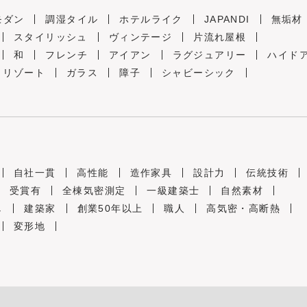
モダン
調湿タイル
ホテルライク
JAPANDI
無垢材
スタイリッシュ
ヴィンテージ
片流れ屋根
和
フレンチ
アイアン
ラグジュアリー
ハイド
リゾート
ガラス
障子
シャビーシック
自社一貫
高性能
造作家具
設計力
伝統技術
受賞有
全棟気密測定
一級建築士
自然素材
し
建築家
創業50年以上
職人
高気密・高断熱
変形地