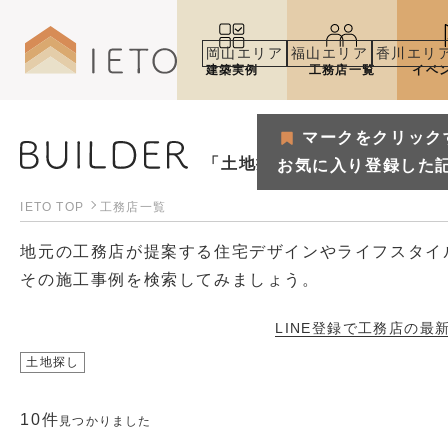
岡山エリア
福山エリア
香川エリ
建築実例
工務店一覧
イベ
マークをクリック
「土地探し」で見つける工務
お気に入り登録した
IETO TOP
工務店一覧
地元の工務店が提案する住宅デザインやライフスタイ
その施工事例を検索してみましょう。
LINE登録で工務店の
最
土地探し
マークをクリックするとお気
10件
お気に入り登録した記事や建築
見つかりました