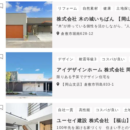
リフォーム
自然素材
健康
土地探
株式会社 木の城いちばん 【岡
"木"が持っている個性を活かしながら、"
倉敷市堀南628-12
デザイン
耐震等級3
コスパが良い
アイデザインホーム 株式会社 
限りある予算でデザイン住宅を
【岡山支店】倉敷市羽島833-1
自社一貫
高性能
コスパが良い
土
ユーセイ建設 株式会社 【福山
100年先を届ける家づくり 住まい手と