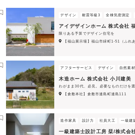
デザイン
耐震等級3
全棟気密測定
アイデザインホーム 株式会社 
限りある予算でデザイン住宅を
【福山展示場】福山市緑町1-51（ふ
アフターサービス
デザイン
自然素
木造ホーム 株式会社 小川建美
わがまま30代、必見。必要なものだけを
【倉敷本社】倉敷市連島町連島111
造作家具
設計力
社員大工
一級建
一級建築士設計工房 栞/株式会社