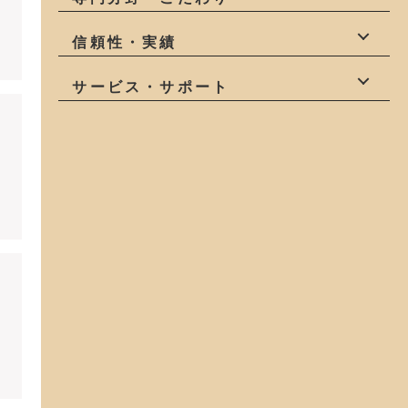
職人
造作家具
伝統技術
自然素材
信頼性・実績
健康
庭
狭小地
有資格者
受賞有
創業50年以上
サービス・サポート
アフターサービ
変形地
地域密着
ス
モデルハウス
コスパが良い
土地探し
中古物件探し