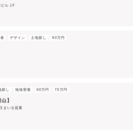
ビル 1F
格者
デザイン
土地探し
90万円
地探し
地域密着
60万円
70万円
岡山】
す住まいを提案