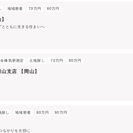
し
地域密着
70万円
80万円
山】
人"とともに生きる住まいへ
全棟気密測定
土地探し
70万円
80万円
岡山支店 【岡山】
地探し
地域密着
80万円
90万円
】
のつながりを大切に