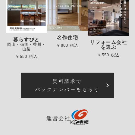
名作住宅
暮らすびと
リフォーム会社
岡山・備後・香川・
￥880 税込
を選ぶ
山梨
￥550 税込
￥550 税込
資料請求で
バックナンバーをもらう
運営会社