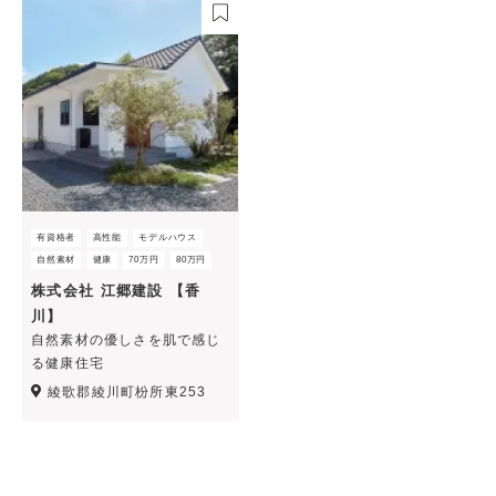
有資格者
高性能
モデルハウス
自然素材
健康
70万円
80万円
株式会社 江郷建設 【香
川】
自然素材の優しさを肌で感じ
る健康住宅
綾歌郡綾川町枌所東253