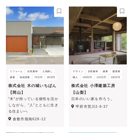
リフォーム
自然素材
土地探し
デザイン
自然素材
健康
建築家
健康
地域密着
70万円
80万円
職人
100万円
110万円
120万円
株式会社 木の城いちばん
株式会社 小澤建築工房
【岡山】
【山梨】
"木"が持っている個性を活か
日本のいい家を作ろう。
しながら、"人"とともに生き
甲府市荒川2-6-37
る住まいへ
倉敷市堀南628-12