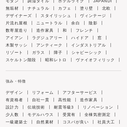
モダン
調湿タイル
ホテルライク
JAPANDI
無垢材
ナチュラル
カフェ
塗り壁
北欧
デザイナーズ
スタイリッシュ
ヴィンテージ
片流れ屋根
ニュートラル
余白
陰影
数寄屋造り
造作家具
和
フレンチ
アイアン
ラグジュアリー
ハイドア
窓
木製サッシ
アンティーク
インダストリアル
リゾート
ガラス
障子
シャビーシック
スケルトン階段
昭和レトロ
ヴァイオフィリック
強み・特徴
デザイン
リフォーム
アフターサービス
有資格者
自社一貫
高性能
造作家具
設計力
伝統技術
耐震等級3
リノベーション
少人数
モデルハウス
受賞有
全棟気密測定
一級建築士
自然素材
コスパが良い
社員大工