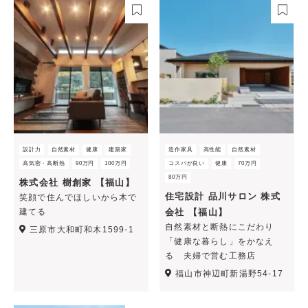
設計力
自然素材
健康
建築家
造作家具
高性能
自然素材
高気密・高断熱
90万円
100万円
コスパが良い
健康
70万円
80万円
株式会社 樹創家 【福山】
住宅設計 品川サロン 株式
笑顔で住んでほしいから木で
建てる
会社 【福山】
自然素材と断熱にこだわり
三原市大和町和木1599‐1
「健康な暮らし」をかなえ
る 夫婦で営む工務店
福山市神辺町新湯野54-17