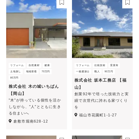
リフォーム
自然素材
健康
リフォーム
伝統技術
受賞有
土地探し
地域密着
70万円
一級建築士
職人
90万円
80万円
株式会社 坂本工務店 【福
株式会社 木の城いちばん
山】
【岡山】
創業92年で培った技術力と実
"木"が持っている個性を活か
績で次世代に誇れる家づくり
しながら、"人"とともに生き
を
る住まいへ
福山市花園町1-1-27
倉敷市堀南628-12