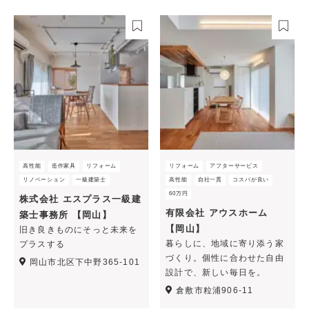
高性能
造作家具
リフォーム
リフォーム
アフターサービス
リノベーション
一級建築士
高性能
自社一貫
コスパが良い
60万円
株式会社 エスプラス一級建
有限会社 アウスホーム
築士事務所 【岡山】
【岡山】
旧き良きものにそっと未来を
暮らしに、地域に寄り添う家
プラスする
づくり。個性に合わせた自由
岡山市北区下中野365-101
設計で、新しい毎日を。
倉敷市粒浦906-11