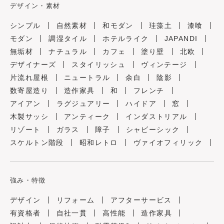
デザイン・素材
シンプル
自然素材
和モダン
珪藻土
漆喰
モダン
調湿タイル
ホテルライク
JAPANDI
無垢材
ナチュラル
カフェ
塗り壁
北欧
デザイナーズ
スタイリッシュ
ヴィンテージ
片流れ屋根
ニュートラル
余白
陰影
数寄屋造り
造作家具
和
フレンチ
アイアン
ラグジュアリー
ハイドア
窓
木製サッシ
アンティーク
インダストリアル
リゾート
ガラス
障子
シャビーシック
スケルトン階段
昭和レトロ
ヴァイオフィリック
強み・特徴
デザイン
リフォーム
アフターサービス
有資格者
自社一貫
高性能
造作家具