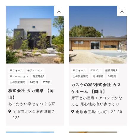
リフォーム
モデルハウス
リフォーム
デザイン
耐震等級3
リノベーション
耐震等級3
全棟気密測定
地域密着
70万円
全棟気密測定
80万円
90万円
カスケの家/株式会社 カス
株式会社 タカ建築 【岡
ケホーム 【岡山】
山】
床下と小屋裏エアコンでかな
あったかい幸せをつくる家
える 居心地の良い家づくり
岡山市北区白石西新町7-
倉敷市玉島中央町1-22-30
123