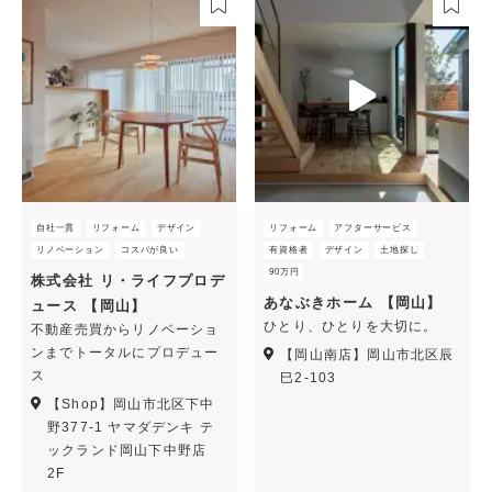
自社一貫
リフォーム
デザイン
リフォーム
アフターサービス
リノベーション
コスパが良い
有資格者
デザイン
土地探し
90万円
株式会社 リ・ライフプロデ
あなぶきホーム 【岡山】
ュース 【岡山】
ひとり、ひとりを大切に。
不動産売買からリノベーショ
ンまでトータルにプロデュー
【岡山南店】岡山市北区辰
ス
巳2-103
【Shop】岡山市北区下中
野377-1 ヤマダデンキ テ
ックランド岡山下中野店
2F