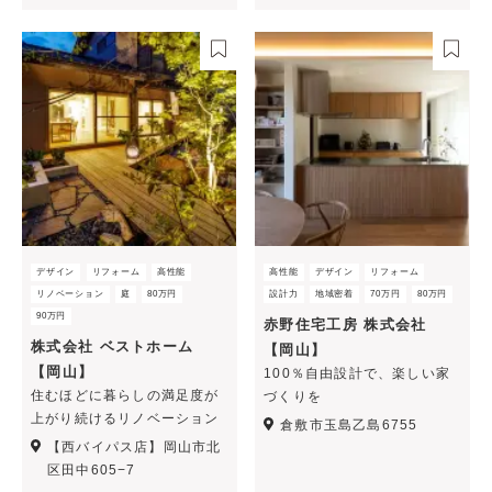
デザイン
リフォーム
高性能
高性能
デザイン
リフォーム
リノベーション
庭
80万円
設計力
地域密着
70万円
80万円
90万円
赤野住宅工房 株式会社
株式会社 ベストホーム
【岡山】
【岡山】
100％自由設計で、楽しい家
住むほどに暮らしの満足度が
づくりを
上がり続けるリノベーション
倉敷市玉島乙島6755
【西バイパス店】岡山市北
区田中605−7