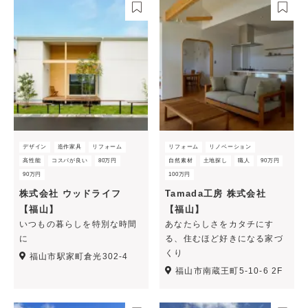
デザイン
造作家具
リフォーム
リフォーム
リノベーション
高性能
コスパが良い
80万円
自然素材
土地探し
職人
90万円
90万円
100万円
株式会社 ウッドライフ
Tamada工房 株式会社
【福山】
【福山】
いつもの暮らしを特別な時間
あなたらしさをカタチにす
に
る、住むほど好きになる家づ
くり
福山市駅家町倉光302-4
福山市南蔵王町5-10-6 2F