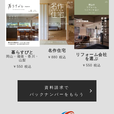
名作住宅
暮らすびと
リフォーム会社
岡山・備後・香川・
￥880 税込
を選ぶ
山梨
￥550 税込
￥550 税込
資料請求で
バックナンバーをもらう