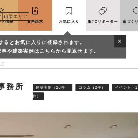
ア
山梨エリア
ント情報
資料請求
お気に入り
IETOリポーター
家づく
するとお気に入りに登録されます。
記事や建築実例はこちらから見返せます。
山】
事務所
建築実例（20件）
コラム（2件）
イベント（1
件）
に入りに登録されます。
実例はこちらから見返せます。