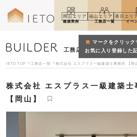
岡山エリア
福山エリア
香川エリ
建築実例
工務店一覧
イベ
マークをクリック
工務店
お気に入り登録した
IETO TOP
工務店一覧
株式会社 エスプラス一級建築士事務所 【岡
株式会社 エスプラス一級建築士
【岡山】
マークをクリックするとお気
お気に入り登録した記事や建築