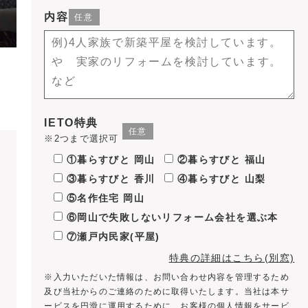
内容
IETO特典
※2つまで選択可
①暮らすびと 岡山
②暮らすびと 福山
③暮らすびと 香川
④暮らすびと 山梨
⑤名作住宅 岡山
⑥岡山で失敗しないリフォーム会社を選ぶ本
⑦瀬戸内民家(平屋)
特典の詳細はこちら(別窓)
※入力いただいた情報は、お問い合わせ内容を管理するため
及び当社からのご連絡のために取得いたします。当社は本サ
ービスを円滑に運用するために、お客様の個人情報をサービ