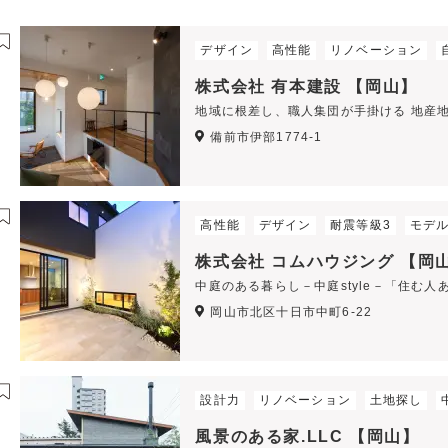
デザイン
高性能
リノベーション
株式会社 有本建設 【岡山】
地域に根差し、職人集団が手掛ける 地産
備前市伊部1774-1
高性能
デザイン
耐震等級3
モデ
株式会社 コムハウジング 【岡
中庭のある暮らし－中庭style－「住む
岡山市北区十日市中町6-22
設計力
リノベーション
土地探し
風景のある家.LLC 【岡山】