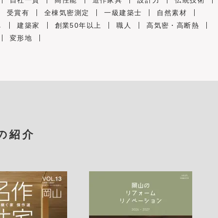
自社一貫
高性能
造作家具
設計力
伝統技術
受賞有
全棟気密測定
一級建築士
自然素材
し
建築家
創業50年以上
職人
高気密・高断熱
変形地
の紹介