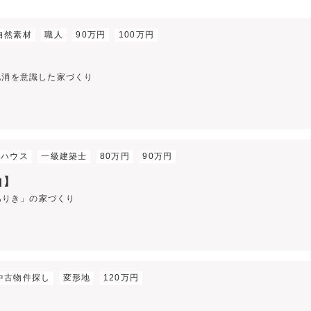
自然素材
職人
90万円
100万円
地消を意識した家づくり
ルハウス
一級建築士
80万円
90万円
山】
人ありき」の家づくり
中古物件探し
変形地
120万円