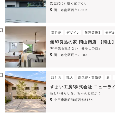
次世代に引継ぐ家づくり
岡山市南区西市109-5
高性能
デザイン
耐震等級3
モデ
無印良品の家 岡山南店 【岡山
30年先も飽きない「暮らしの器」
岡山市北区辰巳2-103
設計力
職人
高気密・高断熱
庭
すまい工房/株式会社 ニューラ
新しい暮らしを、ちゃんと豊かに
中巨摩郡昭和町西条5154