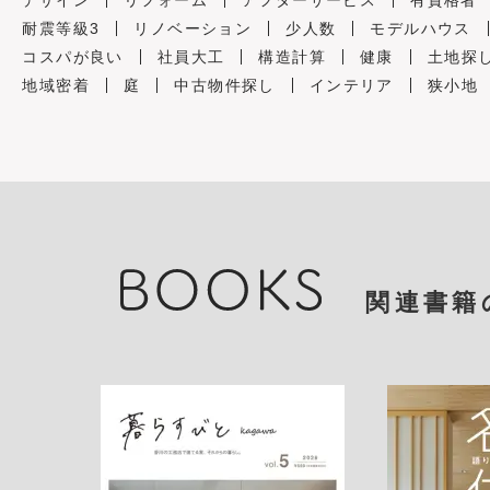
デザイン
リフォーム
アフターサービス
有資格者
耐震等級3
リノベーション
少人数
モデルハウス
コスパが良い
社員大工
構造計算
健康
土地探
地域密着
庭
中古物件探し
インテリア
狭小地
関連書籍