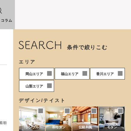
りコラム
条件で絞りこむ
エリア
0
0
0
岡山エリア
福山エリア
香川エリア
0
山梨エリア
デザイン/テイスト
着順
シンプル
和モダン
伝統和風
モダン