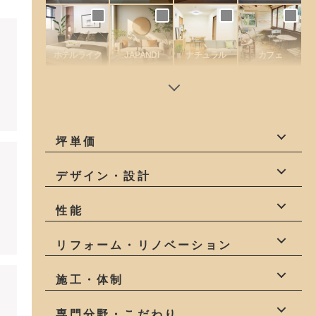
ホテルライク
JAPANDI
ナチュラル
カフェ
坪単価
50万円以下
60万円
70万円
デザイン・設計
80万円
90万円
100万円
デザイン
設計力
一級建築士
性能
110万円
120万円
130万円以上
建築家
インテリア
高性能
耐震等級3
全棟気密測定
リフォーム・リノベーション
構造計算
高気密・高断熱
リフォーム
リノベーション
施工・体制
自社一貫
少人数
社員大工
専門分野・こだわり