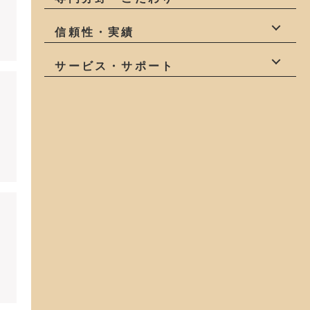
職人
造作家具
伝統技術
自然素材
信頼性・実績
健康
庭
狭小地
有資格者
受賞有
創業50年以上
サービス・サポート
アフターサービ
変形地
地域密着
ス
モデルハウス
コスパが良い
土地探し
中古物件探し