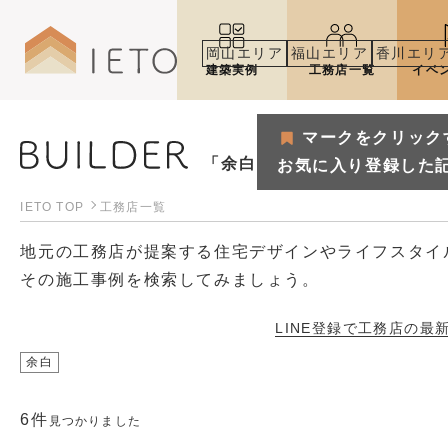
岡山エリア
福山エリア
香川エリ
建築実例
工務店一覧
イベ
マークをクリック
「余白」で見つける工務店一
お気に入り登録した
IETO TOP
工務店一覧
地元の工務店が提案する住宅デザインやライフスタイ
その施工事例を検索してみましょう。
LINE登録で工務店の
最
余白
マークをクリックするとお気
6件
お気に入り登録した記事や建築
見つかりました