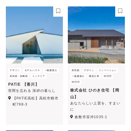
デザイン
モデルハウス
一級建築士
高性能
デザイン
リノベーション
高気密・高断熱
インテリア
一級建築士
構造計算
80万円
90万円
PATïE 【香川】
株式会社 ひのき住宅 【岡
世間を忘れる 深絆の暮らし
山】
【PATïE高松】高松市鶴市
あなたらしい上質を、すまい
町798-3
に
倉敷市笹沖1035-1