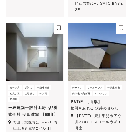
区西市852−7 SATO BASE
2F
造作家具
設計力
一級建築士
デザイン
モデルハウス
一級建築士
社員大工
土地探し
80万円
高気密・高断熱
インテリア
90万円
PATïE 【山梨】
一級建築士設計工房 栞/株
世間を忘れる 深絆の暮らし
式会社 安田建築 【岡山】
【PATïE山梨】甲斐市下今
井2707-1 スコール赤坂 Ｃ
岡山市北区青江1-6-26 青
号室
江土地倉庫第2ビル 1F