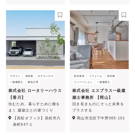
デザイン
高性能
モデルハウス
造作家具
リフォーム
高性能
一級建築士
構造計算
リノベーション
一級建築士
株式会社 ロータリーハウス
株式会社 エスプラス一級建
【香川】
築士事務所 【岡山】
住むため、暮らすために種を
旧き良きものにそっと未来を
まく 建築士との家づくり
プラスする
【高松オフィス】高松市六
岡山市北区下中野365-101
条町647-1