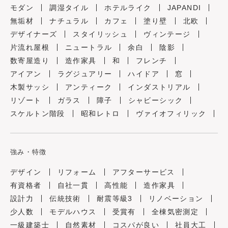
モダン
調湿タイル
ホテルライク
JAPANDI
無垢材
ナチュラル
カフェ
塗り壁
北欧
デザイナーズ
スタイリッシュ
ヴィンテージ
片流れ屋根
ニュートラル
余白
陰影
数寄屋造り
造作家具
和
フレンチ
アイアン
ラグジュアリー
ハイドア
窓
木製サッシ
アンティーク
インダストリアル
リゾート
ガラス
障子
シャビーシック
スケルトン階段
昭和レトロ
ヴァイオフィリック
強み・特徴
デザイン
リフォーム
アフターサービス
有資格者
自社一貫
高性能
造作家具
設計力
伝統技術
耐震等級3
リノベーション
少人数
モデルハウス
受賞有
全棟気密測定
一級建築士
自然素材
コスパが良い
社員大工