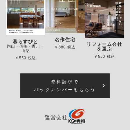
名作住宅
暮らすびと
リフォーム会社
岡山・備後・香川・
￥880 税込
を選ぶ
山梨
￥550 税込
￥550 税込
資料請求で
バックナンバーをもらう
運営会社