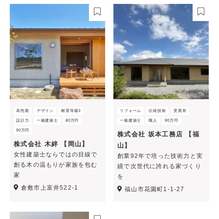
高性能
デザイン
耐震等級3
リフォーム
伝統技術
受賞有
設計力
一級建築士
80万円
一級建築士
職人
90万円
90万円
株式会社 坂本工務店 【福
株式会社 木絆 【岡山】
山】
女性建築士ならではの目線で
創業92年で培った技術力と実
創る木の温もりが家族を包む
績で次世代に誇れる家づくり
家
を
倉敷市上富井522-1
福山市花園町1-1-27