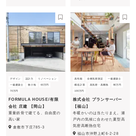
デザイン
設計力
リノベーション
高性能
全棟気密測定
一級建築士
一級建築士
狭小地
60万円
構造計算
高気密・高断熱
90万円
70万円
100万円
FORMULA HOUSE/有限
株式会社 プランサーバー
会社 庄建 【岡山】
【福山】
重量鉄骨で建てる、自由度の
冬暖かいのは当たりまえ。瀬
高い家
戸内の気候に合わせた夏型高
気密高断熱住宅
倉敷市下庄785-3
福山市沖野上町6-2-28