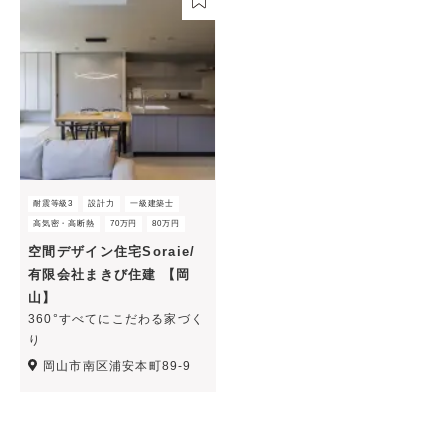
耐震等級3
設計力
一級建築士
高気密・高断熱
70万円
80万円
空間デザイン住宅Soraie/
有限会社まきび住建 【岡
山】
360°すべてにこだわる家づく
り
岡山市南区浦安本町89-9