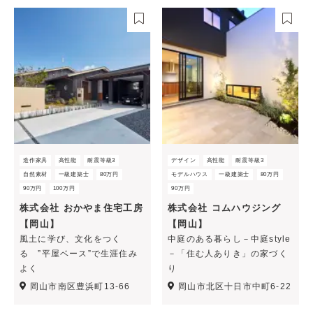
造作家具
高性能
耐震等級3
デザイン
高性能
耐震等級3
自然素材
一級建築士
80万円
モデルハウス
一級建築士
80万円
90万円
100万円
90万円
株式会社 おかやま住宅工房
株式会社 コムハウジング
【岡山】
【岡山】
風土に学び、文化をつく
中庭のある暮らし－中庭style
る ”平屋ベース”で生涯住み
－「住む人ありき」の家づく
よく
り
岡山市南区豊浜町13-66
岡山市北区十日市中町6-22