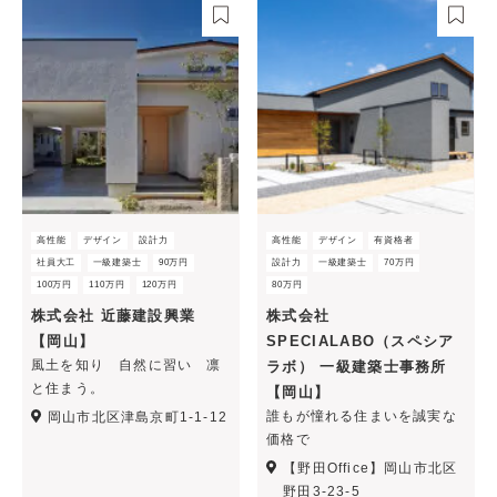
高性能
デザイン
設計力
高性能
デザイン
有資格者
社員大工
一級建築士
90万円
設計力
一級建築士
70万円
100万円
110万円
120万円
80万円
株式会社 近藤建設興業
株式会社
【岡山】
SPECIALABO（スペシア
風土を知り 自然に習い 凛
ラボ） 一級建築士事務所
と住まう。
【岡山】
誰もが憧れる住まいを誠実な
岡山市北区津島京町1-1-12
価格で
【野田Office】岡山市北区
野田3-23-5