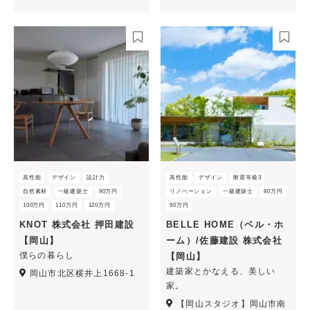
高性能
デザイン
設計力
高性能
デザイン
耐震等級3
自然素材
一級建築士
90万円
リノベーション
一級建築士
80万円
100万円
110万円
120万円
90万円
KNOT 株式会社 押田建設
BELLE HOME（ベル・ホ
【岡山】
ーム）/佐藤建設 株式会社
僕らの暮らし
【岡山】
建築家とかなえる、美しい
岡山市北区横井上1668-1
家。
【岡山スタジオ】岡山市南