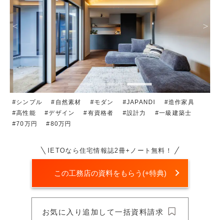
シンプル
自然素材
モダン
JAPANDI
造作家具
高性能
デザイン
有資格者
設計力
一級建築士
70万円
80万円
IETOなら住宅情報誌2冊+ノート無料！
この工務店の資料をもらう(+特典)