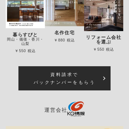
名作住宅
暮らすびと
リフォーム会社
岡山・備後・香川・
￥880 税込
を選ぶ
山梨
￥550 税込
￥550 税込
資料請求で
バックナンバーをもらう
運営会社