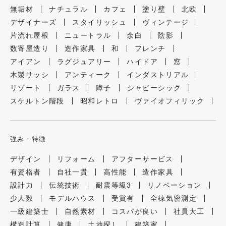
無垢材
ナチュラル
カフェ
塗り壁
北欧
デザイナーズ
スタイリッシュ
ヴィンテージ
片流れ屋根
ニュートラル
余白
陰影
数寄屋造り
造作家具
和
フレンチ
アイアン
ラグジュアリー
ハイドア
窓
木製サッシ
アンティーク
インダストリアル
リゾート
ガラス
障子
シャビーシック
スケルトン階段
昭和レトロ
ヴァイオフィリック
強み・特徴
デザイン
リフォーム
アフターサービス
有資格者
自社一貫
高性能
造作家具
設計力
伝統技術
耐震等級3
リノベーション
少人数
モデルハウス
受賞有
全棟気密測定
一級建築士
自然素材
コスパが良い
社員大工
構造計算
健康
土地探し
建築家