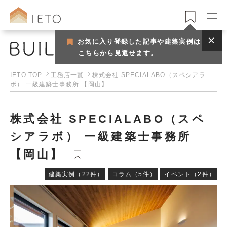
お気に入り登録した記事や建築実例は
工務店
こちらから見返せます。
IETO TOP
工務店一覧
株式会社 SPECIALABO（スペシアラ
ボ） 一級建築士事務所 【岡山】
株式会社 SPECIALABO（スペ
シアラボ） 一級建築士事務所
【岡山】
建築実例（22件）
コラム（5件）
イベント（2件）