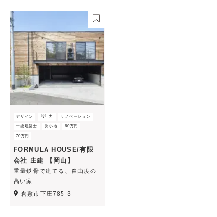
デザイン
設計力
リノベーション
一級建築士
狭小地
60万円
70万円
FORMULA HOUSE/有限
会社 庄建 【岡山】
重量鉄骨で建てる、自由度の
高い家
倉敷市下庄785-3