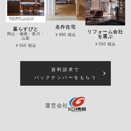
名作住宅
暮らすびと
リフォーム会社
岡山・備後・香川・
￥880 税込
を選ぶ
山梨
￥550 税込
￥550 税込
資料請求で
バックナンバーをもらう
運営会社