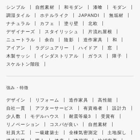
シンプル
自然素材
和モダン
漆喰
モダン
調湿タイル
ホテルライク
JAPANDI
無垢材
ナチュラル
カフェ
塗り壁
北欧
デザイナーズ
スタイリッシュ
片流れ屋根
ニュートラル
余白
陰影
造作家具
和
アイアン
ラグジュアリー
ハイドア
窓
木製サッシ
インダストリアル
ガラス
障子
スケルトン階段
強み・特徴
デザイン
リフォーム
造作家具
高性能
自社一貫
アフターサービス
有資格者
設計力
少人数
モデルハウス
耐震等級3
受賞有
リノベーション
コスパが良い
自然素材
社員大工
一級建築士
全棟気密測定
土地探し