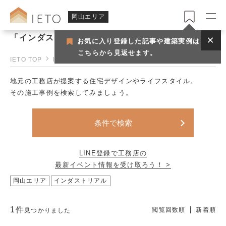
岡山エリア
「インダストリアル」で見つける岡山の工務店一覧
お気に入り登録した記事や建築実例は
こちらから見返せます。
IETO TOP
IETO岡山
岡山の工務店一覧
地元の工務店が提案する住宅デザインやライフスタイル。
その施工事例を検索してみましょう。
条件で検索
LINE登録で工務店の
最新イベント情報を受け取ろう！ >
岡山エリア
インダストリアル
1件
閲覧回数順
新着順
見つかりました