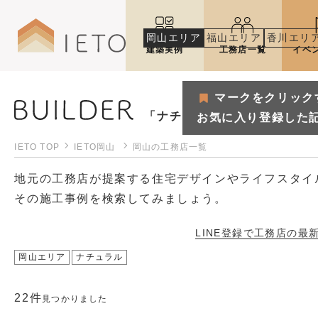
岡山エリア
福山エリア
香川エリ
建築実例
工務店一覧
イベ
マークをクリック
「ナチュラル」で見つける岡
お気に入り登録した
IETO TOP
IETO岡山
岡山の工務店一覧
地元の工務店が提案する住宅デザインやライフスタイ
その施工事例を検索してみましょう。
LINE登録で工務店の
最
岡山エリア
ナチュラル
マークをクリックするとお気
22件
お気に入り登録した記事や建築
見つかりました