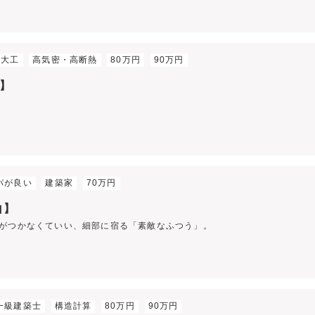
員大工
高気密・高断熱
80万円
90万円
山】
パが良い
建築家
70万円
山】
がつかなくていい、細部に宿る「素敵なふつう」。
一級建築士
構造計算
80万円
90万円