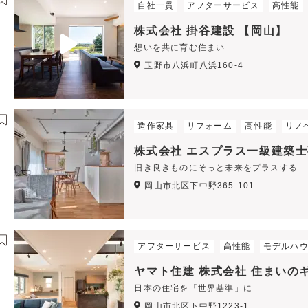
自社一貫
アフターサービス
高性能
株式会社 掛谷建設 【岡山】
想いを共に育む住まい
玉野市八浜町八浜160-4
造作家具
リフォーム
高性能
リノ
株式会社 エスプラス一級建築士
旧き良きものにそっと未来をプラスする
岡山市北区下中野365-101
アフターサービス
高性能
モデルハ
ヤマト住建 株式会社 住まいの
日本の住宅を「世界基準」に
岡山市北区下中野1223-1