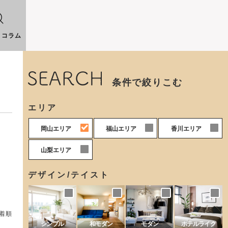
りコラム
条件で絞りこむ
エリア
0
0
0
岡山エリア
福山エリア
香川エリア
0
山梨エリア
デザイン/テイスト
着順
シンプル
和モダン
モダン
ホテルライク