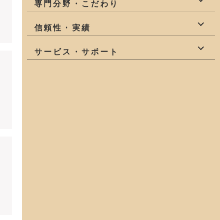
自社一貫
少人数
社員大工
専門分野・こだわり
職人
造作家具
自然素材
健康
信頼性・実績
庭
狭小地
変形地
有資格者
受賞有
地域密着
サービス・サポート
アフターサービス
モデルハウス
コスパが良い
土地探し
中古物件探し