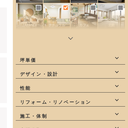
JAPANDI
ナチュラル
カフェ
北欧
坪単価
60万円
70万円
80万円
デザイン・設計
90万円
100万円
110万円
デザイン
設計力
一級建築士
性能
120万円
建築家
インテリア
高性能
耐震等級3
全棟気密測定
リフォーム・リノベーション
構造計算
高気密・高断熱
リフォーム
リノベーション
施工・体制