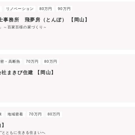
力
リノベーション
80万円
90万円
士事務所 飛夢房（とんぼ） 【岡山】
」～百家百様の家づくり～
気密・高断熱
70万円
80万円
限会社まきび住建 【岡山】
康
地域密着
70万円
80万円
山】
人"とともに生きる住まいへ