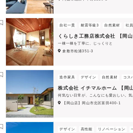
自社一貫
耐震等級3
自然素材
社
くらしき工務店株式会社 【岡
一棟一棟を丁寧に、じっくりと
倉敷市粒浦351-3
造作家具
デザイン
自然素材
コス
株式会社 イチマルホーム 【岡
何気ない日常が、こんなにも愛おしい。気
【岡山店】岡山市北区富田400-1
デザイン
高性能
リノベーション