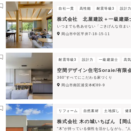
自社一貫
高性能
耐震等級3
設計
株式会社 北屋建設＋一級建築
いつまでも色あせない「ごきげんな住まい
岡山市中区平井7-18-15-11
耐震等級3
設計力
一級建築士
高
空間デザイン住宅Soraie/有
360°すべてにこだわる家づくり
岡山市南区浦安本町89-9
リフォーム
自然素材
土地探し
健
株式会社 木の城いちばん 【岡
"木"が持っている個性を活かしながら、"