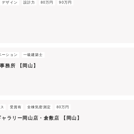
デザイン
設計力
80万円
90万円
ベーション
一級建築士
事務所 【岡山】
ウス
受賞有
全棟気密測定
80万円
ギャラリー岡山店・倉敷店 【岡山】