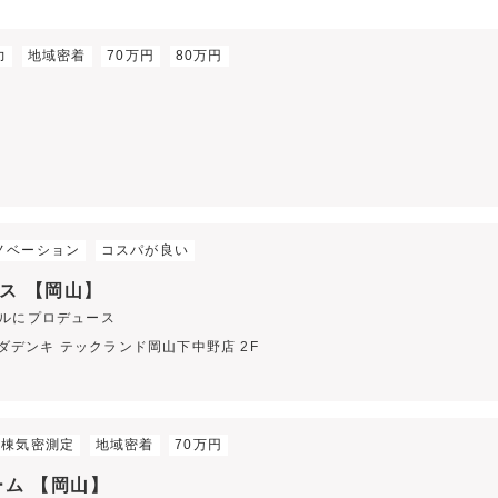
力
地域密着
70万円
80万円
】
ノベーション
コスパが良い
ス 【岡山】
ルにプロデュース
マダデンキ テックランド岡山下中野店 2F
全棟気密測定
地域密着
70万円
ーム 【岡山】