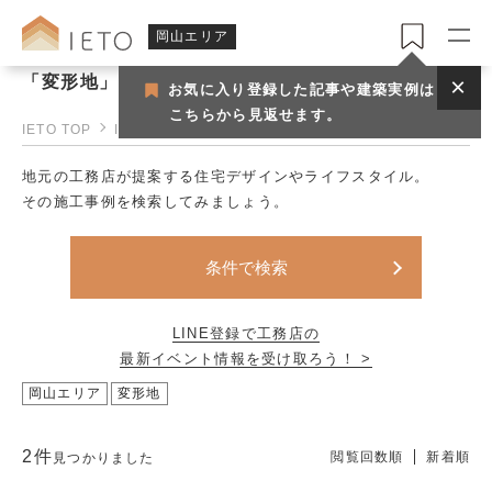
岡山エリア
「変形地」で見つける岡山の工務店一覧
お気に入り登録した記事や建築実例は
こちらから見返せます。
IETO TOP
IETO岡山
岡山の工務店一覧
地元の工務店が提案する住宅デザインやライフスタイル。
その施工事例を検索してみましょう。
条件で検索
LINE登録で工務店の
最新イベント情報を受け取ろう！ >
岡山エリア
変形地
2件
閲覧回数順
新着順
見つかりました