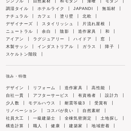
シンプル
自然素材
和モダン
漆喰
モダン
調湿タイル
ホテルライク
JAPANDI
無垢材
ナチュラル
カフェ
塗り壁
北欧
デザイナーズ
スタイリッシュ
片流れ屋根
ニュートラル
余白
陰影
造作家具
和
アイアン
ラグジュアリー
ハイドア
窓
木製サッシ
インダストリアル
ガラス
障子
スケルトン階段
強み・特徴
デザイン
リフォーム
造作家具
高性能
自社一貫
アフターサービス
有資格者
設計力
少人数
モデルハウス
耐震等級3
受賞有
リノベーション
コスパが良い
自然素材
社員大工
一級建築士
全棟気密測定
土地探し
構造計算
職人
健康
建築家
地域密着