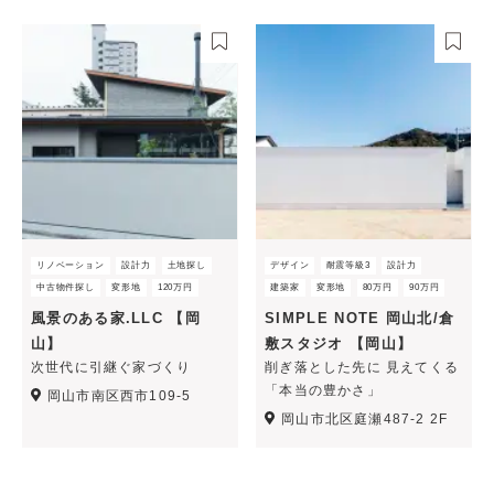
リノベーション
設計力
土地探し
デザイン
耐震等級3
設計力
中古物件探し
変形地
120万円
建築家
変形地
80万円
90万円
風景のある家.LLC 【岡
SIMPLE NOTE 岡山北/倉
山】
敷スタジオ 【岡山】
次世代に引継ぐ家づくり
削ぎ落とした先に 見えてくる
「本当の豊かさ」
岡山市南区西市109-5
岡山市北区庭瀬487-2 2F