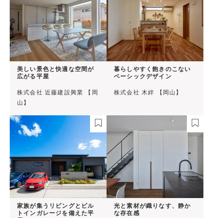
美しい景色と快適な空間が
暮らしやすく飽きのこない
広がる平屋
ベーシックデザイン
株式会社 近藤建設興業 【岡
株式会社 木絆 【岡山】
山】
家族が集うリビングとビル
光と素材が織りなす、静か
トインガレージを備えた平
な存在感