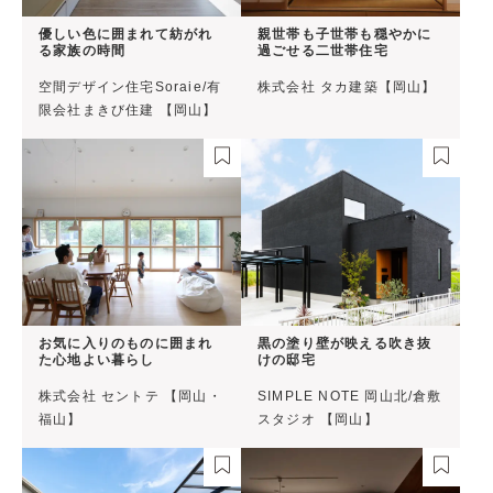
優しい色に囲まれて紡がれ
親世帯も子世帯も穏やかに
る家族の時間
過ごせる二世帯住宅
空間デザイン住宅Soraie/有
株式会社 タカ建築【岡山】
限会社まきび住建 【岡山】
お気に入りのものに囲まれ
黒の塗り壁が映える吹き抜
た心地よい暮らし
けの邸宅
株式会社 セントテ 【岡山・
SIMPLE NOTE 岡山北/倉敷
福山】
スタジオ 【岡山】