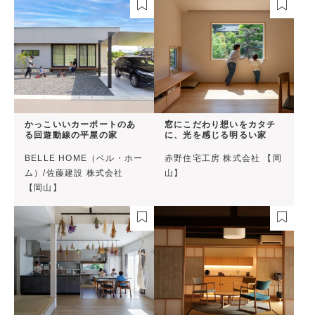
かっこいいカーポートのあ
窓にこだわり想いをカタチ
る回遊動線の平屋の家
に、光を感じる明るい家
BELLE HOME（ベル・ホー
赤野住宅工房 株式会社 【岡
ム）/佐藤建設 株式会社
山】
【岡山】