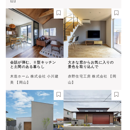
山】
会話が弾む、Ⅱ型キッチン
大きな窓からお気に入りの
と土間のある暮らし
景色を取り込んで
木造ホーム 株式会社 小川建
赤野住宅工房 株式会社 【岡
美 【岡山】
山】