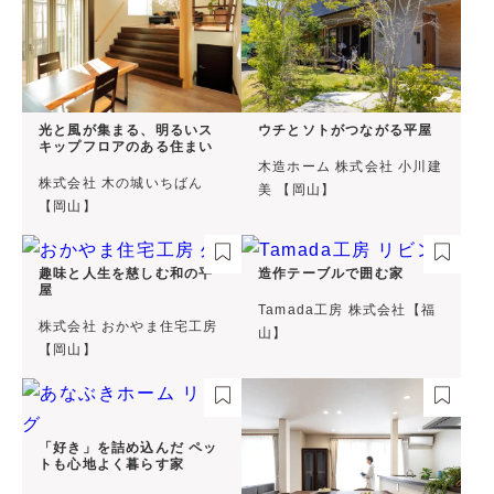
光と風が集まる、明るいス
ウチとソトがつながる平屋
キップフロアのある住まい
木造ホーム 株式会社 小川建
株式会社 木の城いちばん
美 【岡山】
【岡山】
趣味と人生を慈しむ和の平
造作テーブルで囲む家
屋
Tamada工房 株式会社【福
株式会社 おかやま住宅工房
山】
【岡山】
「好き」を詰め込んだ ペッ
トも心地よく暮らす家