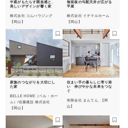
中庭がもたらす開放感と、
無垢板の勾配天井が広がる
美しいデザインが響く家
平屋
株式会社 コムハウジング
株式会社 イチマルホーム
【岡山】
【岡山】
家族のつながりを大切にし
住まい手の暮らしに寄り添
た家
い 伸びやかな未来をつな
ぐ
BELLE HOME（ベル・ホー
有限会社 まんてん. 【岡
ム）/佐藤建設 株式会社
山】
【岡山】