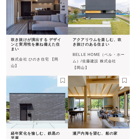
吹き抜けが演出する デザイ
アクアリウムを楽しむ、吹
ンと実用性を兼ね備えた住
き抜けのある住まい
まい
BELLE HOME（ベル・ホー
株式会社 ひのき住宅 【岡
ム）/佐藤建設 株式会社
山】
【岡山】
経年変化を愉しむ、鉄黒の
瀬戸内海を望む、船の家
平屋