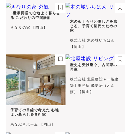
3世帯同居で心地よく暮らせ
る こだわりの空間設計
木のぬくもりと優しさを感
じる、子育て世代のための
きなりの家 【岡山】
家
株式会社 木の城いちばん
【岡山】
歴史を受け継ぐ、古民家の
再生
株式会社 北屋建設＋一級建
築士事務所 飛夢房（とん
ぼ）【岡山】
子育ての目線で考えた 心地
よい暮らしを育む家
あなぶきホーム 【岡山】