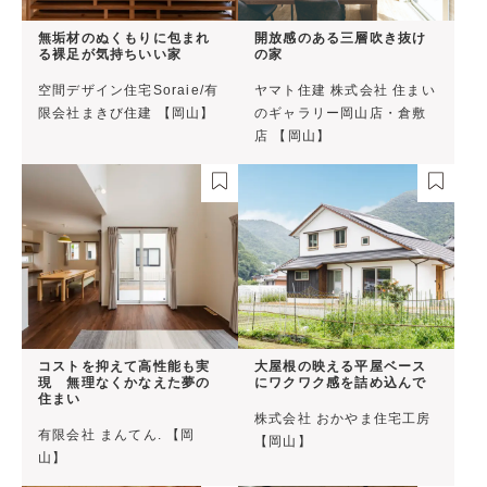
無垢材のぬくもりに包まれ
開放感のある三層吹き抜け
る裸足が気持ちいい家
の家
空間デザイン住宅Soraie/有
ヤマト住建 株式会社 住まい
限会社まきび住建 【岡山】
のギャラリー岡山店・倉敷
店 【岡山】
コストを抑えて高性能も実
大屋根の映える平屋ベース
現 無理なくかなえた夢の
にワクワク感を詰め込んで
住まい
株式会社 おかやま住宅工房
有限会社 まんてん. 【岡
【岡山】
山】