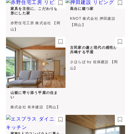
家具を主役に、こだわりを
高台に建つ家
形にした家
KNOT 株式会社 押田建設
赤野住宅工房 株式会社 【岡
【岡山】
山】
古民家の趣と現代の感性が
共鳴する平屋
さほらぼ by 佐保建設 【岡
山】
山裾に寄り添う平屋の住ま
い
株式会社 有本建設 【岡山】
家族5人でコンパクトに暮ら