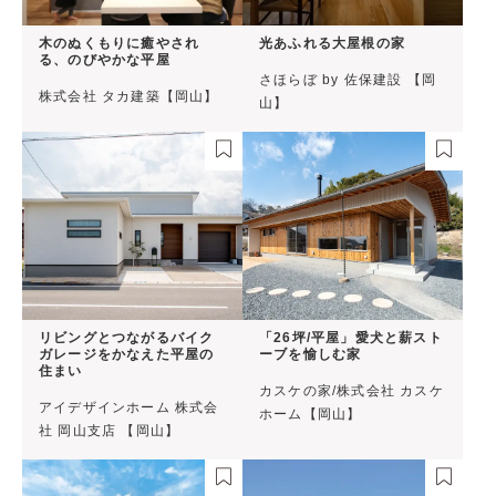
木のぬくもりに癒やされ
光あふれる大屋根の家
る、のびやかな平屋
さほらぼ by 佐保建設 【岡
株式会社 タカ建築【岡山】
山】
リビングとつながるバイク
「26坪/平屋」愛犬と薪スト
ガレージをかなえた平屋の
ーブを愉しむ家
住まい
カスケの家/株式会社 カスケ
アイデザインホーム 株式会
ホーム【岡山】
社 岡山支店 【岡山】