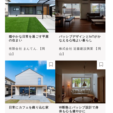
穏やかな日常を過ごす平屋
パッシブデザインとIoTがか
の住まい
なえる心地よい暮らし
有限会社 まんてん. 【岡
株式会社 近藤建設興業 【岡
山】
山】
日常にカフェを織り込む家
W断熱とパッシブ設計で身
体も心も健やかに