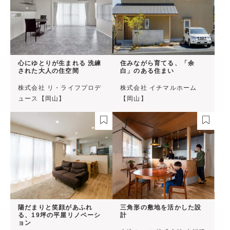
心にゆとりが生まれる 洗練
住みながら育てる、「余
された大人の住空間
白」のある住まい
株式会社 リ・ライフプロデ
株式会社 イチマルホーム
ュース【岡山】
【岡山】
陽だまりと笑顔があふれ
三角形の敷地を活かした設
る、19坪の平屋リノベーシ
計
ョン