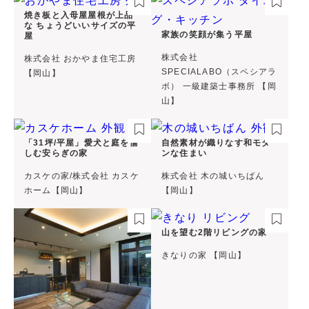
焼き板と入母屋屋根が上品
な ちょうどいいサイズの平
家族の笑顔が集う平屋
屋
株式会社
株式会社 おかやま住宅工房
SPECIALABO（スペシアラ
【岡山】
ボ） 一級建築士事務所 【岡
山】
「31坪/平屋」愛犬と庭を愉
自然素材が織りなす和モダ
しむ安らぎの家
ンな住まい
カスケの家/株式会社 カスケ
株式会社 木の城いちばん
ホーム【岡山】
【岡山】
山を望む2階リビングの家
きなりの家 【岡山】