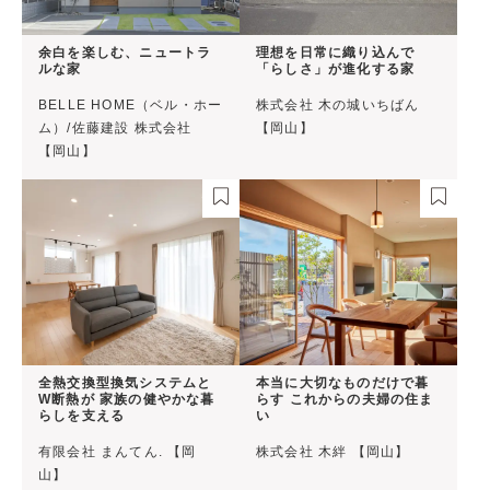
余白を楽しむ、ニュートラ
理想を日常に織り込んで
ルな家
「らしさ」が進化する家
BELLE HOME（ベル・ホー
株式会社 木の城いちばん
ム）/佐藤建設 株式会社
【岡山】
【岡山】
全熱交換型換気システムと
本当に大切なものだけで暮
W断熱が 家族の健やかな暮
らす これからの夫婦の住ま
らしを支える
い
有限会社 まんてん. 【岡
株式会社 木絆 【岡山】
山】