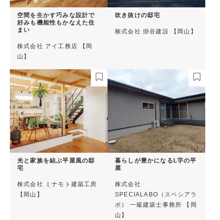
空間を生かす巧みな設計で
吹き抜けの邸宅
好みも機能性もかなえた住
まい
株式会社 掛谷建設 【岡山】
株式会社 アイ工務店 【岡
山】
光と家族を結ぶ平屋風の邸
暮らしが豊かになるL字の平
宅
屋
株式会社 ミナモト建築工房
株式会社
【岡山】
SPECIALABO（スペシアラ
ボ） 一級建築士事務所 【岡
山】