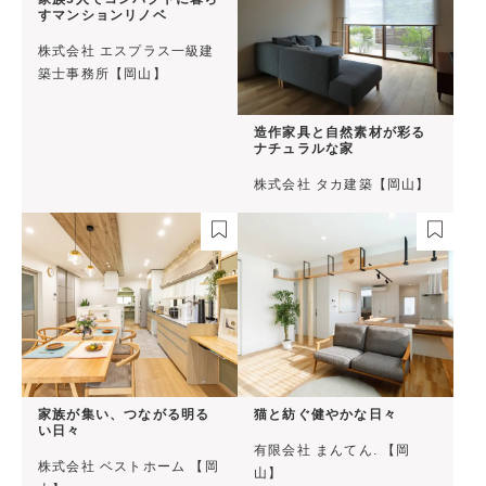
すマンションリノベ
株式会社 エスプラス一級建
築士事務所【岡山】
造作家具と自然素材が彩る
ナチュラルな家
株式会社 タカ建築【岡山】
家族が集い、つながる明る
猫と紡ぐ健やかな日々
い日々
有限会社 まんてん. 【岡
株式会社 ベストホーム 【岡
山】