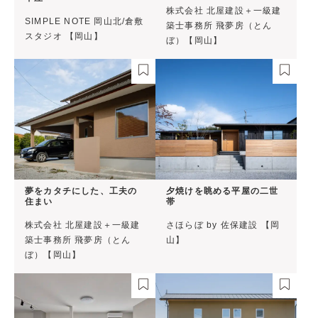
株式会社 北屋建設＋一級建
SIMPLE NOTE 岡山北/倉敷
築士事務所 飛夢房（とん
スタジオ 【岡山】
ぼ）【岡山】
夢をカタチにした、工夫の
夕焼けを眺める平屋の二世
住まい
帯
株式会社 北屋建設＋一級建
さほらぼ by 佐保建設 【岡
築士事務所 飛夢房（とん
山】
ぼ）【岡山】