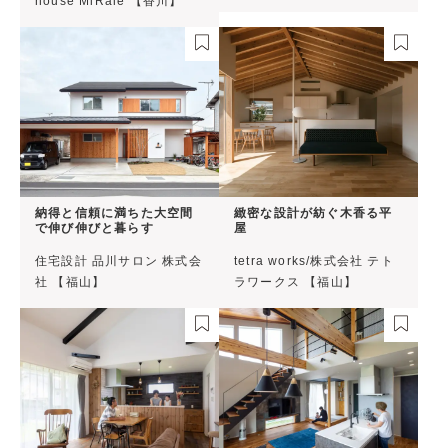
house MiRaie 【香川】
納得と信頼に満ちた大空間
緻密な設計が紡ぐ木香る平
で伸び伸びと暮らす
屋
住宅設計 品川サロン 株式会
tetra works/株式会社 テト
社 【福山】
ラワークス 【福山】