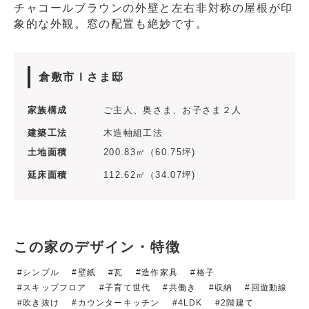
チャコールブラウンの外壁と左右非対称の屋根が印
象的な外観。窓の配置も絶妙です。
倉敷市Ｉさま邸
家族構成
ご主人、奥さま、お子さま２人
建築工法
木造軸組工法
土地面積
200.83㎡（60.75坪)
延床面積
112.62㎡（34.07坪)
この家のデザイン・特徴
シンプル
壁紙
瓦
造作家具
格子
スキップフロア
子育て世代
共働き
収納
回遊動線
吹き抜け
カウンターキッチン
4LDK
2階建て