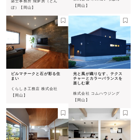
築士事務所 飛夢房（とん
【岡山】
ぼ）【岡山】
ビルマチークと石が彩る住
光と風が織りなす、テクス
まい
チャーとカラーバランスを
楽しむ家
くらしき工務店 株式会社
株式会社 コムハウジング
【岡山】
【岡山】