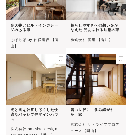
高天井とビルトインガレー
暮らしやすさへの想いをか
ジのある家
なえた 光あふれる理想の家
さほらぼ by 佐保建設 【岡
株式会社 菅組 【香川】
山】
光と風を計算し尽くした快
若い世代に「住み継がれ
適なパッシブデザインハウ
た」家
ス
株式会社 リ・ライフプロデ
株式会社 passive design
ュース【岡山】