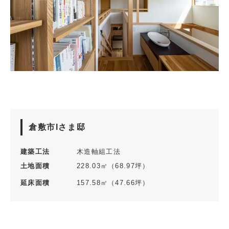
倉敷市Iさま邸
建築工法
木造軸組工法
土地面積
228.03㎡（68.97坪）
延床面積
157.58㎡（47.66坪）