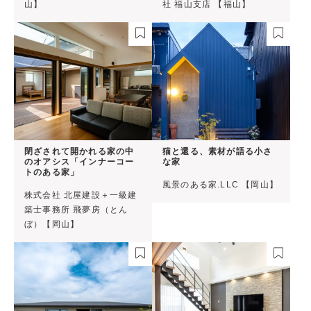
山】
社 福山支店 【福山】
閉ざされて開かれる家の中
猫と還る、素材が語る小さ
のオアシス「インナーコー
な家
トのある家」
風景のある家.LLC 【岡山】
株式会社 北屋建設＋一級建
築士事務所 飛夢房（とん
ぼ）【岡山】