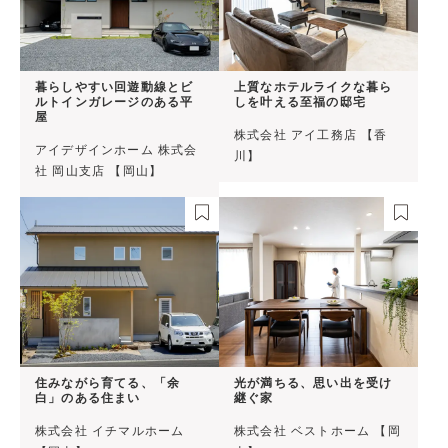
暮らしやすい回遊動線とビ
上質なホテルライクな暮ら
ルトインガレージのある平
しを叶える至福の邸宅
屋
株式会社 アイ工務店 【香
アイデザインホーム 株式会
川】
社 岡山支店 【岡山】
住みながら育てる、「余
光が満ちる、思い出を受け
白」のある住まい
継ぐ家
株式会社 イチマルホーム
株式会社 ベストホーム 【岡