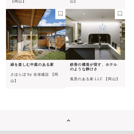
【岡山】
山】
緑を楽しむ中庭のある家
鉄骨の構造が宿す、ホテル
のような静けさ
さほらぼ by 佐保建設 【岡
風景のある家.LLC 【岡山】
山】