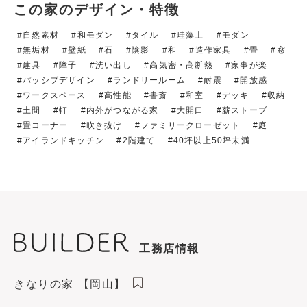
この家のデザイン・特徴
自然素材
和モダン
タイル
珪藻土
モダン
無垢材
壁紙
石
陰影
和
造作家具
畳
窓
建具
障子
洗い出し
高気密・高断熱
家事が楽
パッシブデザイン
ランドリールーム
耐震
開放感
ワークスペース
高性能
書斎
和室
デッキ
収納
土間
軒
内外がつながる家
大開口
薪ストーブ
畳コーナー
吹き抜け
ファミリークローゼット
庭
アイランドキッチン
2階建て
40坪以上50坪未満
工務店情報
きなりの家 【岡山】