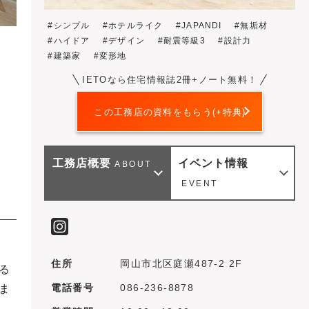
シンプル
ホテルライク
JAPANDI
無垢材
ハイドア
デザイン
耐震等級3
設計力
建築家
変形地
IETOなら住宅情報誌2冊+ノート無料！
この工務店の資料をもらう(+特典)
工務店概要
イベント情報
ABOUT
EVENT
住所
岡山市北区庭瀬487-2 2F
る
電話番号
086-236-8878
ま