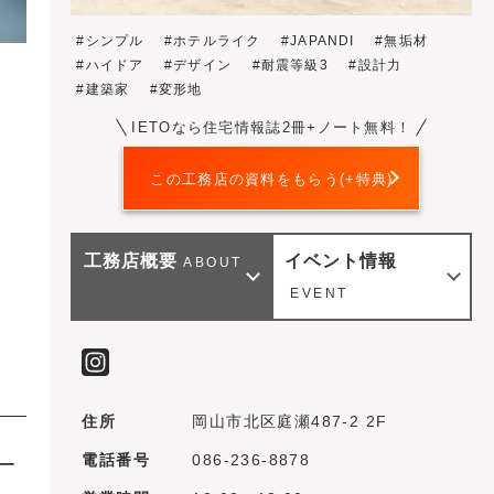
シンプル
ホテルライク
JAPANDI
無垢材
ハイドア
デザイン
耐震等級3
設計力
建築家
変形地
IETOなら住宅情報誌2冊+ノート無料！
この工務店の資料をもらう(+特典)
工務店概要
イベント情報
ABOUT
EVENT
住所
岡山市北区庭瀬487-2 2F
電話番号
086-236-8878
ー