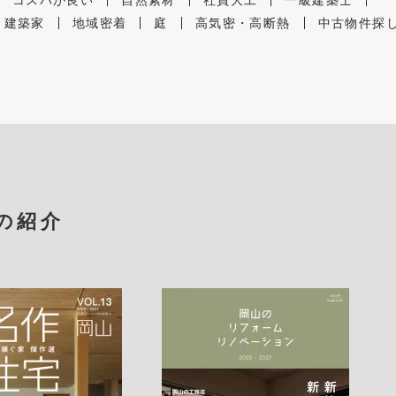
コスパが良い
自然素材
社員大工
一級建築士
建築家
地域密着
庭
高気密・高断熱
中古物件探
の紹介