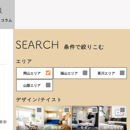
りコラム
条件で絞りこむ
エリア
0
0
0
岡山エリア
福山エリア
香川エリア
0
山梨エリア
デザイン/テイスト
着順
シンプル
和モダン
モダン
ホテルライク