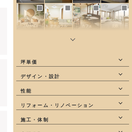
JAPANDI
ナチュラル
カフェ
北欧
坪単価
60万円
70万円
80万円
デザイン・設計
90万円
100万円
110万円
デザイン
設計力
一級建築士
性能
120万円
建築家
インテリア
高性能
耐震等級3
全棟気密測定
リフォーム・リノベーション
構造計算
高気密・高断熱
リフォーム
リノベーション
施工・体制