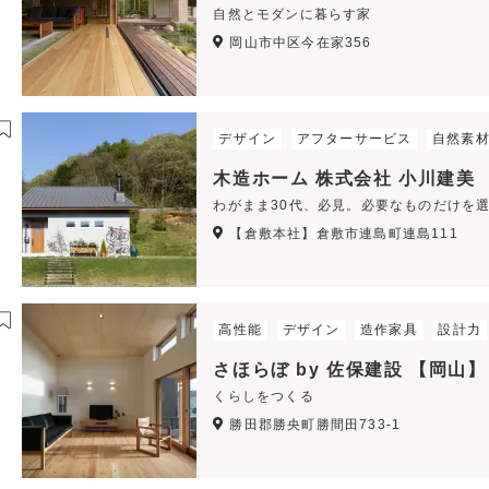
自然とモダンに暮らす家
岡山市中区今在家356
デザイン
アフターサービス
自然素
木造ホーム 株式会社 小川建美
わがまま30代、必見。必要なものだけを
【倉敷本社】倉敷市連島町連島111
高性能
デザイン
造作家具
設計力
さほらぼ by 佐保建設 【岡山】
くらしをつくる
勝田郡勝央町勝間田733-1