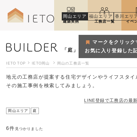
岡山エリア
福山エリア
香川エリ
建築実例
工務店一覧
イベ
マークをクリック
「庭」で見つける岡山の工務
お気に入り登録した
IETO TOP
IETO岡山
岡山の工務店一覧
地元の工務店が提案する住宅デザインやライフスタイ
その施工事例を検索してみましょう。
LINE登録で工務店の
最
岡山エリア
庭
マークをクリックするとお気
6件
お気に入り登録した記事や建築
見つかりました