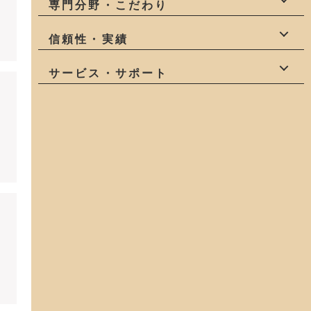
自社一貫
少人数
社員大工
専門分野・こだわり
職人
造作家具
自然素材
健康
信頼性・実績
庭
狭小地
変形地
有資格者
受賞有
地域密着
サービス・サポート
アフターサービス
モデルハウス
コスパが良い
土地探し
中古物件探し