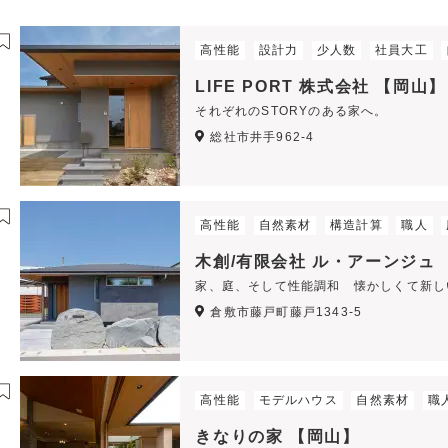
高性能
設計力
少人数
社員大工
LIFE PORT 株式会社 【岡山】
それぞれのSTORYのある家へ。
総社市井手962-4
高性能
自然素材
構造計算
職人
木創/有限会社 ル・アーンジュ
家、庭、そして性能調和 懐かしくて新し
倉敷市藤戸町藤戸1343-5
高性能
モデルハウス
自然素材
職
きなりの家 【岡山】