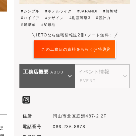
シンプル
ホテルライク
JAPANDI
無垢材
ハイドア
デザイン
耐震等級3
設計力
建築家
変形地
IETOなら住宅情報誌2冊+ノート無料！
この工務店の資料をもらう(+特典)
工務店概要
イベント情報
ABOUT
EVENT
住所
岡山市北区庭瀬487-2 2F
電話番号
086-236-8878
ま