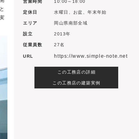
開
営業時間
10:00～18:00
と
定休日
水曜日、お盆、年末年始
実
エリア
岡山県南部全域
設立
2013年
従業員数
27名
https://www.simple-note.net
URL
この工務店の詳細
この工務店の建築実例