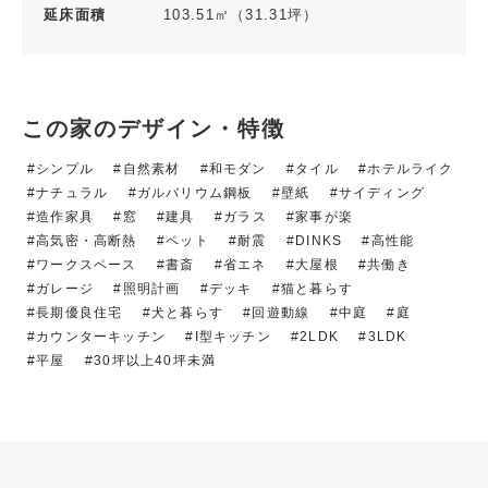
延床面積
103.51㎡（31.31坪）
この家のデザイン・特徴
シンプル
自然素材
和モダン
タイル
ホテルライク
ナチュラル
ガルバリウム鋼板
壁紙
サイディング
造作家具
窓
建具
ガラス
家事が楽
高気密・高断熱
ペット
耐震
DINKS
高性能
ワークスペース
書斎
省エネ
大屋根
共働き
ガレージ
照明計画
デッキ
猫と暮らす
長期優良住宅
犬と暮らす
回遊動線
中庭
庭
カウンターキッチン
I型キッチン
2LDK
3LDK
平屋
30坪以上40坪未満