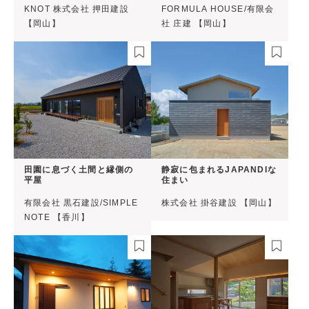
KNOT 株式会社 押田建設
FORMULA HOUSE/有限会
【岡山】
社 庄建 【岡山】
田園に息づく土間と縁側の
静寂に包まれるJAPANDIな
平屋
住まい
有限会社 黒石建設/SIMPLE
株式会社 掛谷建設 【岡山】
NOTE 【香川】