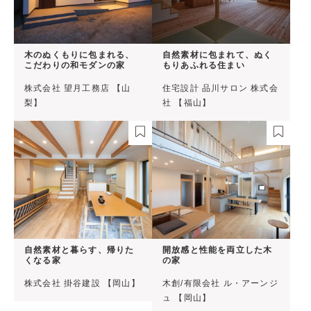
木のぬくもりに包まれる、
自然素材に包まれて、ぬく
こだわりの和モダンの家
もりあふれる住まい
株式会社 望月工務店 【山
住宅設計 品川サロン 株式会
梨】
社 【福山】
自然素材と暮らす、帰りた
開放感と性能を両立した木
くなる家
の家
株式会社 掛谷建設 【岡山】
木創/有限会社 ル・アーンジ
ュ 【岡山】