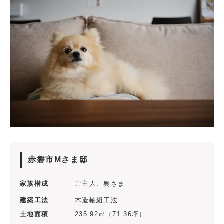
赤磐市Mさま邸
家族構成
ご主人、奥さま
建築工法
木造軸組工法
土地面積
235.92㎡（71.36坪）