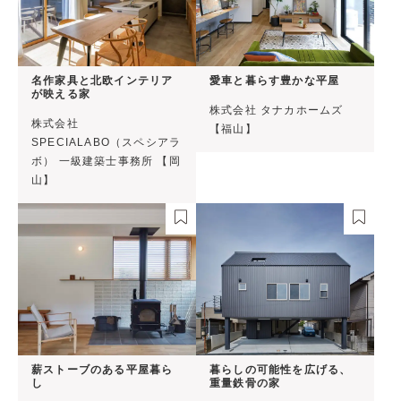
名作家具と北欧インテリア
愛車と暮らす豊かな平屋
が映える家
株式会社 タナカホームズ
株式会社
【福山】
SPECIALABO（スペシアラ
ボ） 一級建築士事務所 【岡
山】
薪ストーブのある平屋暮ら
暮らしの可能性を広げる、
し
重量鉄骨の家