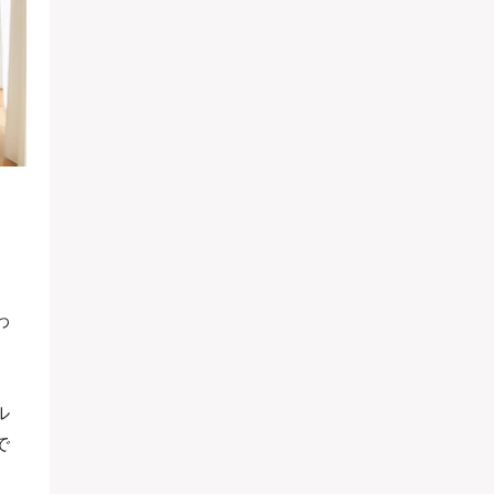
わ
。
ル
で