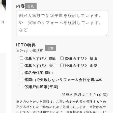
内容
万円
IETO特典
※2つまで選択可
①暮らすびと 岡山
②暮らすびと 福山
③暮らすびと 香川
④暮らすびと 山梨
⑤名作住宅 岡山
⑥岡山で失敗しないリフォーム会社を選ぶ本
⑦瀬戸内民家(平屋)
特典の詳細はこちら(別窓)
※入力いただいた情報は、お問い合わせ内容を管理するため
及び当社からのご連絡のために取得いたします。当社は本サ
ービスを円滑に運用するために、お客様の個人情報をサービ