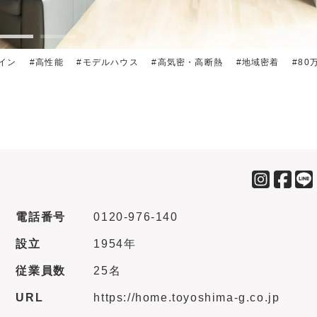
イン
高性能
モデルハウス
高気密・高断熱
地域密着
80
電話番号
0120-976-140
設立
1954年
従業員数
25名
URL
https://home.toyoshima-g.co.jp