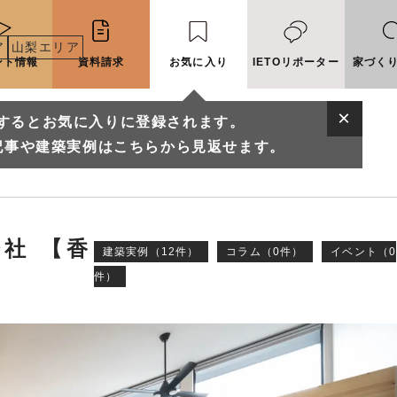
ア
山梨エリア
ント情報
資料請求
お気に入り
IETOリポーター
家づく
するとお気に入りに登録されます。
記事や建築実例はこちらから見返せます。
社 【香
建築実例（12件）
コラム（0件）
イベント（0
件）
に入りに登録されます。
実例はこちらから見返せます。