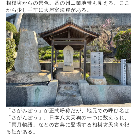
相模坊からの景色。番の州工業地帯も見える。ここ
から少し手前に大屋富海岸がある。
「さがみぼう」が正式呼称だが、地元での呼び名は
「さがんぼう」。日本八大天狗の一つに数えられ、
「雨月物語」などの古典に登場する相模坊天狗を祀
る社がある。