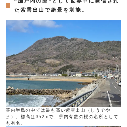
“瀬戸内の顔”として世界中に発信され
た紫雲出山で絶景を堪能。
荘内半島の中では最も高い紫雲出山（しうでや
ま）。標高は352mで、県内有数の桜の名所として
も有名。