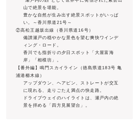
“瀬戸内の顔”として世界中に発信された紫雲出
山で絶景を堪能。
豊かな自然が生み出す絶景スポットがいっぱ
い。～香川県道21号～
②高松王越坂出線（香川県道16号）
備讃瀬戸の穏やかな景色を望む爽快ワインデ
ィング・ロード。
香川でも指折りの夕日スポット「大屋富海
岸」「相模坊」。
【番外編】鳴門スカイライン（徳島県道183号 亀
浦港櫛木線）
アップダウン、ヘアピン、ストレートが交互
に現れる、走りごたえ満点の快走路。
ドライブウェイのハイライトは、瀬戸内の絶
景を拝める「四方見展望台」。