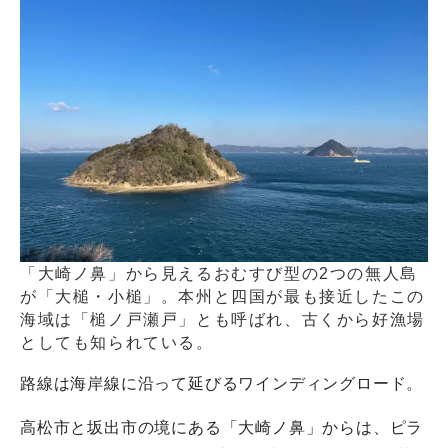
「大崎ノ鼻」から見えるおむすび型の2つの無人島
が「大槌・小槌」。本州と四国が最も接近したこの
海域は「槌ノ戸瀬戸」とも呼ばれ、古くから好漁場
としても知られている。
路線は海岸線に沿って延びるワインディングロード。
高松市と坂出市の境にある「大崎ノ鼻」からは、ピラ