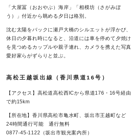
「大屋冨（おおやぶ）海岸」「相模坊（さがみぼ
う）」付近から眺める夕日は格別。
沈む太陽をバックに瀬戸大橋のシルエットが浮かび、
休日の夕暮れ時になると、沿道には車を停めて夕焼け
を見つめるカップルや親子連れ、カメラを携えた写真
愛好家らがずらりと並ぶ。
高松王越坂出線（香川県道16号）
【アクセス】高松道高松西ICから県道176・16号経由
で約15km
【所在地】香川県高松市亀水町、坂出市王越町など
24時間通行可能 通行無料
0877-45-1122（坂出市観光案内所）