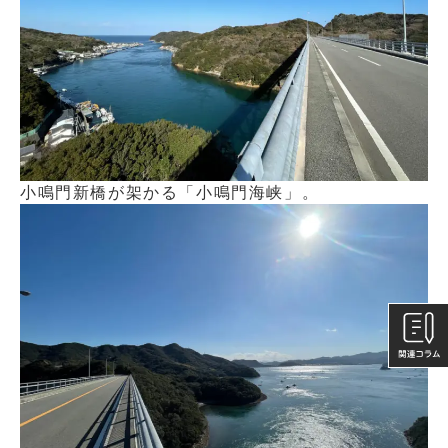
小鳴門新橋が架かる「小鳴門海峡」。