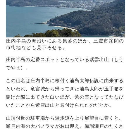
庄内半島の海沿いにある集落のほか、三豊市詫間の
市街地なども見下ろせる。
庄内半島の定番スポットとなっている紫雲出山（しう
でやま）。
この山名は庄内半島に根付く浦島太郎伝説に由来する
といわれ、竜宮城から帰ってきた浦島太郎が玉手箱を
開けた際に出てきた白い煙が、紫の雲となってたなび
いたことから紫雲出山と名付けられたのだとか。
山頂付近の駐車場から遊歩道を上り展望台に着くと、
瀬戸内海の大パノラマがお出迎え。備讃瀬戸のたくさ