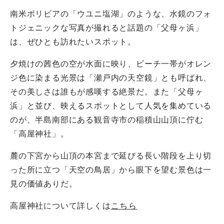
南米ボリビアの「ウユニ塩湖」のような、水鏡のフォ
トジェニックな写真が撮れると話題の「父母ヶ浜」
は、ぜひとも訪れたいスポット。
夕焼けの茜色の空が水面に映り、ビーチ一帯がオレン
ジ色に染まる光景は「瀬戸内の天空鏡」とも呼ばれ、
その美しさは誰もが感嘆する絶景だ。また「父母ヶ
浜」と並び、映えるスポットとして人気を集めている
のが、半島南部にある観音寺市の稲積山山頂に佇む
「高屋神社」。
麓の下宮から山頂の本宮まで延びる長い階段を上り切
った所に立つ「天空の鳥居」から眼下を望む景色は一
見の価値ありだ。
高屋神社について詳しくは
こちら