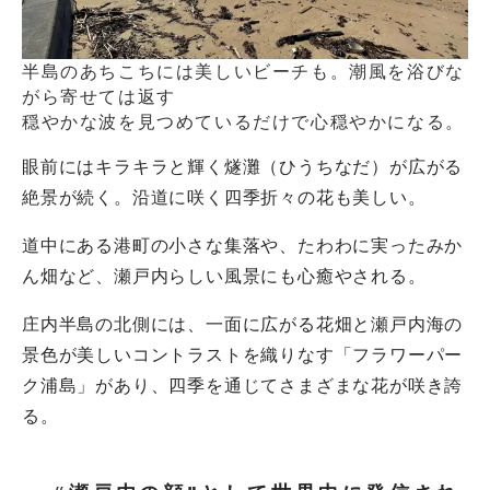
半島のあちこちには美しいビーチも。潮風を浴びな
がら寄せては返す
穏やかな波を見つめているだけで心穏やかになる。
眼前にはキラキラと輝く燧灘（ひうちなだ）が広がる
絶景が続く。沿道に咲く四季折々の花も美しい。
道中にある港町の小さな集落や、たわわに実ったみか
ん畑など、瀬戸内らしい風景にも心癒やされる。
庄内半島の北側には、一面に広がる花畑と瀬戸内海の
景色が美しいコントラストを織りなす「フラワーパー
ク浦島」があり、四季を通じてさまざまな花が咲き誇
る。