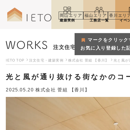
岡山エリア
福山エリア
香川エリ
建築実例
工務店一覧
イベ
マークをクリック
注文住宅・建築実例
お気に入り登録した
IETO TOP
注文住宅・建築実例
株式会社 菅組 【香川】
光と風が
光と風が通り抜ける街なかのコ
2025.05.20
株式会社 菅組 【香川】
マークをクリックするとお気
お気に入り登録した記事や建築