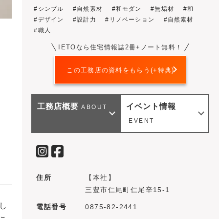
シンプル
自然素材
和モダン
無垢材
和
デザイン
設計力
リノベーション
自然素材
職人
IETOなら住宅情報誌2冊+ノート無料！
この工務店の資料をもらう(+特典)
工務店概要
イベント情報
ABOUT
EVENT
住所
【本社】
三豊市仁尾町仁尾辛15-1
し
電話番号
0875-82-2441