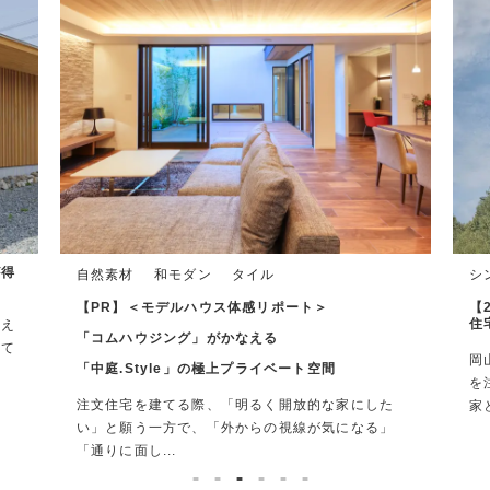
シンプル
自然素材
珪藻土
【2026年版】未来に受け継ぎたい岡山の名作注文
住宅25選｜世代を越えて愛される家
岡山で活躍する住宅会社25社が、技術とデザイン力
を注ぎ込んだ名作住宅を紹介。時を超えて愛される
家にした
家とは...
になる」