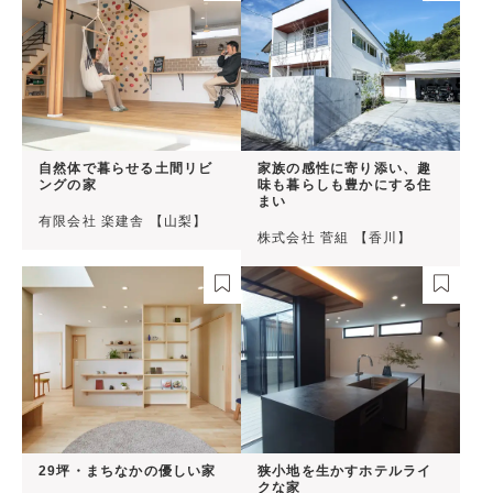
自然体で暮らせる土間リビ
家族の感性に寄り添い、趣
ングの家
味も暮らしも豊かにする住
まい
有限会社 楽建舎 【山梨】
株式会社 菅組 【香川】
29坪・まちなかの優しい家
狭小地を生かすホテルライ
クな家