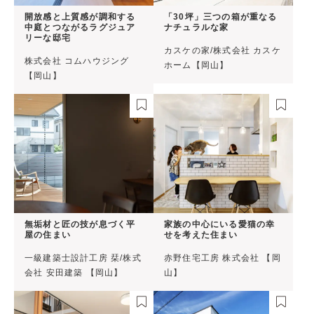
開放感と上質感が調和する
「30坪」三つの箱が重なる
中庭とつながるラグジュア
ナチュラルな家
リーな邸宅
カスケの家/株式会社 カスケ
株式会社 コムハウジング
ホーム【岡山】
【岡山】
無垢材と匠の技が息づく平
家族の中心にいる愛猫の幸
屋の住まい
せを考えた住まい
一級建築士設計工房 栞/株式
赤野住宅工房 株式会社 【岡
会社 安田建築 【岡山】
山】