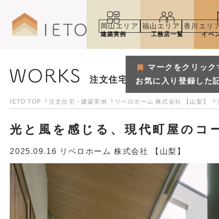
岡山エリア
福山エリア
香川エリ
建築実例
工務店一覧
イベ
マークをクリック
注文住宅・建築実例
お気に入り登録した
IETO TOP
注文住宅・建築実例
リベロホーム 株式会社 【山梨】
光と風を感じる、現代町屋のコ
2025.09.16
リベロホーム 株式会社 【山梨】
マークをクリックするとお気
お気に入り登録した記事や建築