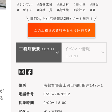
シンプル
自然素材
無垢材
塗り壁
陰影
デザイン
自社一貫
高性能
設計力
庭
IETOなら住宅情報誌2冊+ノート無料！
この工務店の資料をもらう(+特典)
工務店概要
イベント情報
ABOUT
EVENT
住所
南都留郡富士河口湖町船津1475‐1
が
電話番号
0555-20-9292
る
営業時間
9:00〜18:00
定休日
水・木曜日